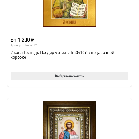
от
1 200
₽
Артикул:
dm04109
Икона Господь Вседержитель dm04109 в подарочной
коробке
Этот
Выберите параметры
товар
имеет
нескол
вариац
Опции
можно
выбрат
на