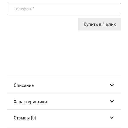
Икона
Господь
Купить в 1 клик
Вседержитель,
14х18
см, в
окладе
A-
Описание
4109
Характеристики
Отзывы (0)