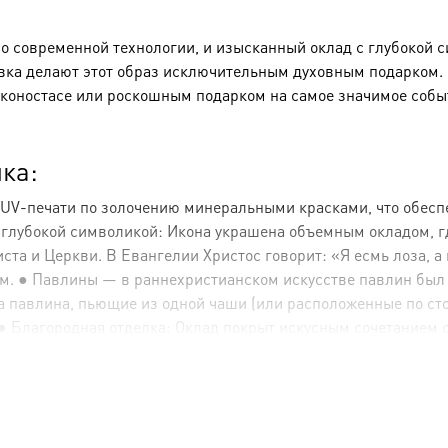
по современной технологии, и изысканный оклад с глубокой 
вка делают этот образ исключительным духовным подарком. Э
коностасе или роскошным подарком на самое значимое собы
ка:
 UV-печати по золочению минеральными красками, что обесп
с глубокой символикой: Икона украшена объемным окладом, 
а и Церкви. В Евангелии Христос говорит: «Я есмь лоза, а в
м. ● Павлины — в раннехристианском искусстве павлин был
Два павлина, пьющие из одной чаши (или расположенные по ст
Благородная отделка: Оклад покрыт искусным сочетанием сер
символизирует чистоту (серебро) и святость, Царство Небесно