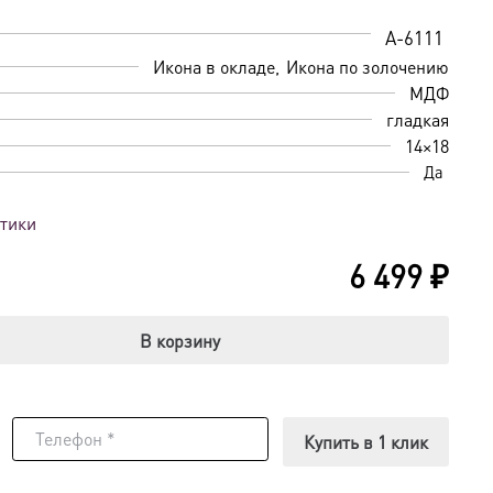
A-6111
Икона в окладе
Икона по золочению
МДФ
гладкая
14×18
Да
стики
6 499
₽
В корзину
Купить в 1 клик