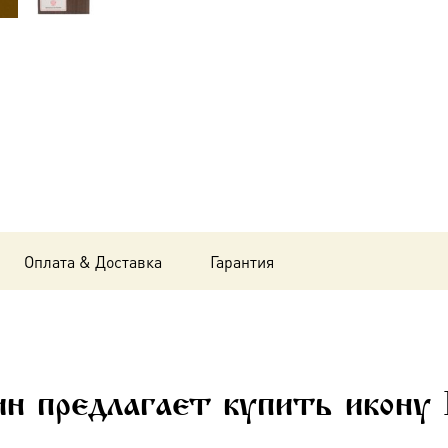
Вседержитель,
14х18
см, в
окладе
A-
6111
Оплата & Доставка
Гарантия
н предлагает купить икону 