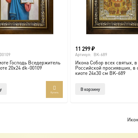
11 299
₽
00109
Артикул:
BK-689
иоте Господь Вседержитель
Икона Собор всех святых, в
иоте 20х24 dk-00109
Российской просиявших, в 
киоте 24х30 см BK-689
у
В корзину
Купить
Икон