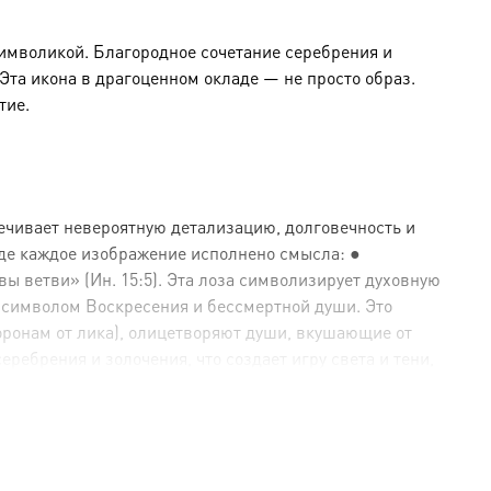
символикой. Благородное сочетание серебрения и
та икона в драгоценном окладе — не просто образ.
тие.
ечивает невероятную детализацию, долговечность и
где каждое изображение исполнено смысла: ●
ы ветви» (Ин. 15:5). Эта лоза символизирует духовную
 символом Воскресения и бессмертной души. Это
оронам от лика), олицетворяют души, вкушающие от
ебрения и золочения, что создает игру света и тени,
е (золото).