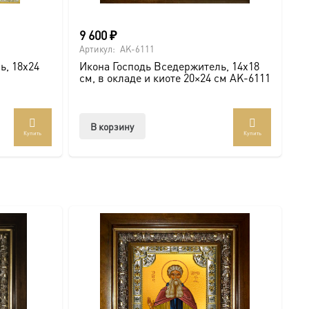
жном вам размере. Дарите с глубоким смыслом!
 икону Господь Вседержитель, 14х18 см, в окладе A-
9 600
₽
Артикул:
AK-6111
ь, 18х24
Икона Господь Вседержитель, 14х18
см, в окладе и киоте 20×24 см AK-6111
В корзину
Купить
Купить