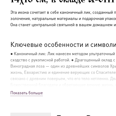
14х18 см, в окладе A-6111
Эта икона сочетает в себе каноничный лик, созданный 
золочения, натуральные материалы и подарочная упако
Она станет центральной святыней в вашем домашнем и
Ключевые особенности и символи
● Каноничный лик: Лик нанесен методом ультраточный
сходство с рукописной работой. ● Драгоценный оклад 
Виноградная лоза — один из древнейших символов Христ
жизнь, Евхаристию и единение верующих со Спасителе
связано с древним поверьем, что его тело нетленно. 
Божественной благодати и обретающие вечную жизнь. ● 
подчеркивая объем и богатство узора. Такое сочетание 
Показать больше
Эксклюзивные детали: