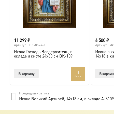
11 299
₽
6 500
₽
Артикул:
BK-8524-1
Артикул:
dk
Икона Господь Вседержитель, в
Икона в к
окладе и киоте 24х30 см BK-109
14х18 в к
В корзину
В корзин
Купить
Предыдущая запись
Икона Великий Архирей, 14х18 см, в окладе A-6109