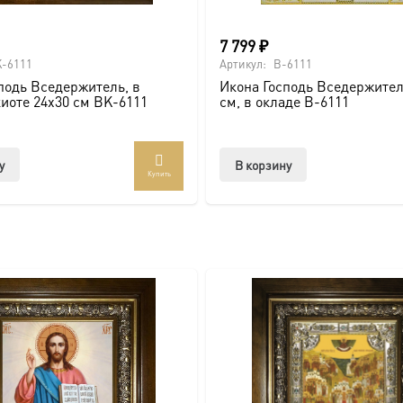
вке по всей России. Возможно изготовление под заказ в ну
ть больше уникальных работ:
https://vk.com/ikonaspas
Купить
7 799
₽
-6111
Артикул:
B-6111
подь Вседержитель, в
Икона Господь Вседержител
киоте 24х30 см BK-6111
см, в окладе B-6111
у
В корзину
Купить