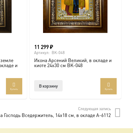
11 299
₽
6
Артикул:
BK-048
Ар
 земле
Икона Арсений Великий, в окладе и
И
окладе и
киоте 24х30 см BK-048
с
В корзину
Купить
Купить
Следующая запись
а Господь Вседержитель, 14х18 см, в окладе A-6112