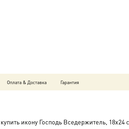
Господь
Вседержитель,
24x30
см, в
окладе
и
киоте
BK-
Оплата & Доставка
Гарантия
126
упить икону Господь Вседержитель, 18х24 см