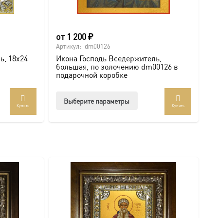
от
1 200
₽
Артикул:
dm00126
ь, 18х24
Икона Господь Вседержитель,
большая, по золочению dm00126 в
подарочной коробке
Этот
Выберите параметры
Купить
Купить
товар
имеет
несколько
вариаций.
Опции
можно
выбрать
на
странице
товара.