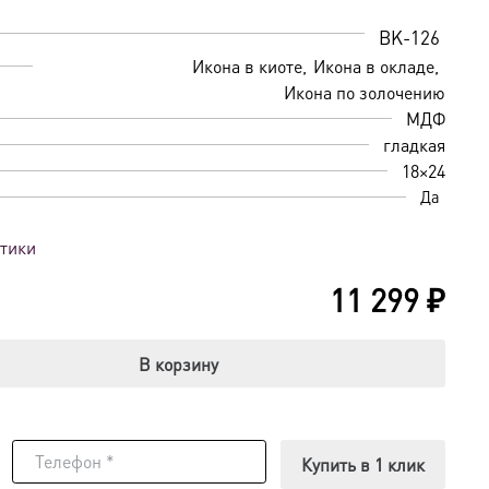
BK-126
Икона в киоте
Икона в окладе
Икона по золочению
МДФ
гладкая
18×24
Да
стики
11 299
₽
В корзину
Купить в 1 клик