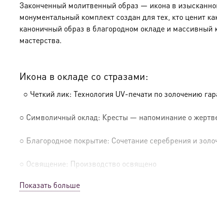
Законченный молитвенный образ — икона в изысканном 
монументальный комплект создан для тех, кто ценит ка
каноничный образ в благородном окладе и массивный 
мастерства.
Икона в окладе со стразами:
○ Четкий лик: Технология UV-печати по золочению га
○ Символичный оклад: Кресты — напоминание о жертве
○ Благородное покрытие: Сочетание серебрения и золо
○ Освящение: Производство освящено
Показать больше
Солидный киот из натурального дерева: