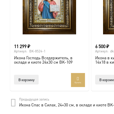
Для кого этот комплект?
Это идеальное решение для:
● Ценного подарка на самое значимое событие (Венчан
11 299
₽
6 500
₽
● Тех, кто хочет обеспечить максимальную защиту для 
Артикул:
BK-8524-1
Артикул:
dk
Икона Господь Вседержитель, в
Икона в к
окладе и киоте 24х30 см BK-109
14х18 в к
Доставка и заказ:
Комплект доставляется в надежной упаковке по всей Р
В корзину
В корзин
Купить
Солидный киот — это не просто защита, а достойное о
Предыдущая запись
Купить икону можно онлайн.
Икона Спас в Силах, 24×30 см, в окладе и киоте BK