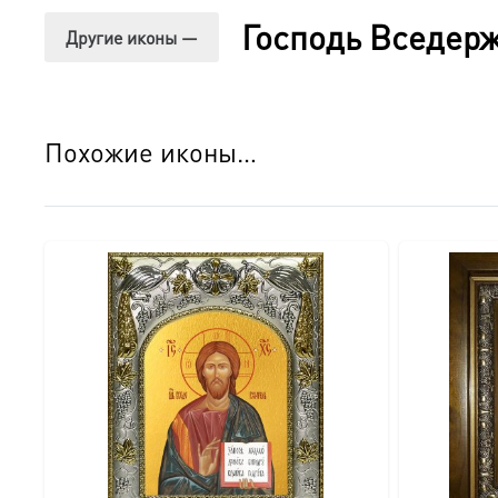
○ Вместительный и надежный: Размеры ≈24×30×5 см и 
Господь Вседер
Другие иконы —
○ Натуральное дерево: Каждый киот изготавливается вр
○ Защитное стекло: Надежно оберегает икону от пыли, 
Похожие иконы…
○ Конструкция «книжка»: Удобная распашная система по
○ Золотая петелька: Надежный элемент для навешиван
Детали изгот
овления:
● Икона:
○ Размер: 18×24 см.
○ Основа: МДФ.