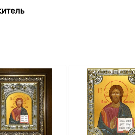
толщина в 5 см создают ощутимо массивную, прочную конст
житель
учную из массива дерева, что подчеркивает его эксклюзивно
влаги и случайных повреждений.
зволяет легко открыть киот для доступа к иконе.
ия на стену, дополняющий общий благородный вид.