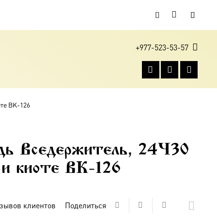
+977-523-53-57
оте BK-126
дь Вседержитель, 24×30
 и киоте BK-126
зывов клиентов
Поделиться