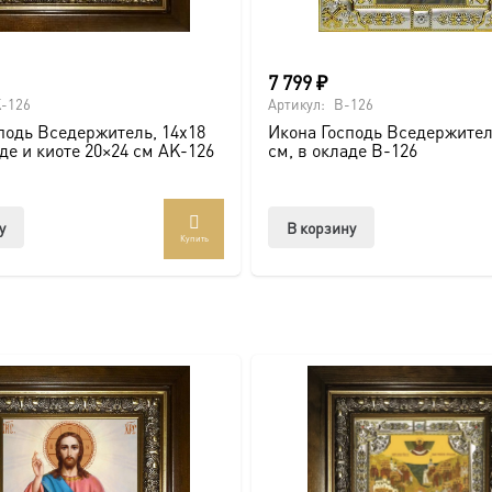
и по золочению.
 крестами.
7 799
₽
-126
Артикул:
B-126
подь Вседержитель, 14х18
Икона Господь Вседержител
аде и киоте 20×24 см AK-126
см, в окладе B-126
у
В корзину
Купить