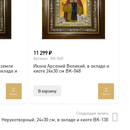
11 299
₽
6
Артикул:
BK-048
Ар
 земле
Икона Арсений Великий, в окладе и
И
окладе и
киоте 24х30 см BK-048
с
.com/ikonaspas
В корзину
Купить
Купить
мость и монументальность.
Следующая запись
 Нерукотворный, 24×30 см, в окладе и киоте BK-130