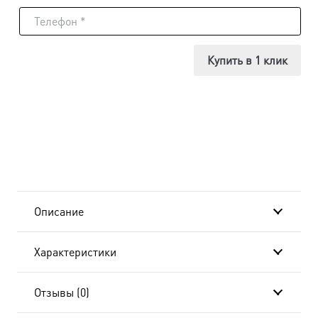
Икона
Спас
Купить в 1 клик
в
Силах,
14х18
см, в
окладе
Описание
A-
Характеристики
6115
Отзывы (0)