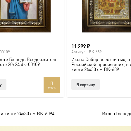
ие, Крещение, юбилей).
11 299
₽
почитаемого образа в стильном и солидном обрамлении.
00109
Артикул:
BK-689
иоте Господь Вседержитель
Икона Собор всех святых, в
иоте 20х24 dk-00109
Российской просиявших, в 
киоте 24х30 см BK-689
оссии. Подписывайтесь на нашу группу ВКонтакте:
https://vk
у
В корзину
Купить
брамление для вашей иконы, придающее образу особую значи
и киоте 24х30 см BK-6094
Икона Господ