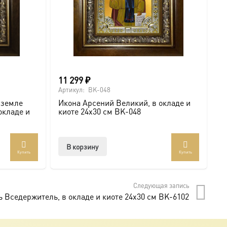
11 299
₽
6
Артикул:
BK-048
Ар
 земле
Икона Арсений Великий, в окладе и
И
окладе и
киоте 24х30 см BK-048
с
.com/ikonaspas
В корзину
Купить
Купить
мость и монументальность.
Следующая запись
ь Вседержитель, в окладе и киоте 24х30 см BK-6102