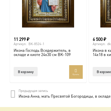
Для кого этот комплект?
Это идеальное решение для:
● Ценного подарка на самое значимое событие (Венчан
11 299
₽
6 500
₽
● Тех, кто хочет обеспечить максимальную защиту для 
Артикул:
BK-8524-1
Артикул:
dk
Икона Господь Вседержитель, в
Икона в к
окладе и киоте 24х30 см BK-109
14х18 в к
Доставка и заказ:
Комплект доставляется в надежной упаковке по всей Р
В корзину
В корзин
Купить
Солидный киот — это не просто защита, а достойное о
Предыдущая запись
Купить икону можно онлайн.
Икона Анна, мать Пресвятой Богородицы, в окладе 