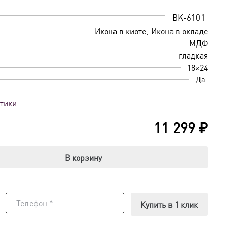
BK-6101
Икона в киоте
Икона в окладе
МДФ
гладкая
18×24
Да
стики
11 299
₽
В корзину
Купить в 1 клик