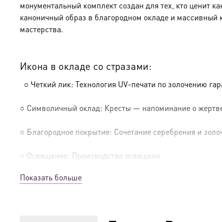
монументальный комплект создан для тех, кто ценит ка
каноничный образ в благородном окладе и массивный 
мастерства.
Икона в окладе со стразами:
○ Четкий лик: Технология UV-печати по золочению га
○ Символичный оклад: Кресты — напоминание о жертве
○ Благородное покрытие: Сочетание серебрения и золо
○ Освящение: Производство освящено
Показать больше
Солидный киот из натурального дерева:
○ Вместительный и надежный: Размеры ≈24×30×5 см и 