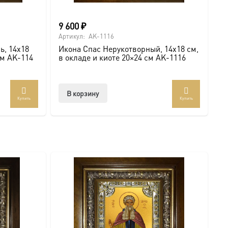
9 600
₽
Артикул:
AK-1116
ь, 14х18
Икона Спас Нерукотворный, 14х18 см,
см AK-114
в окладе и киоте 20×24 см AK-1116
В корзину
Купить
Купить