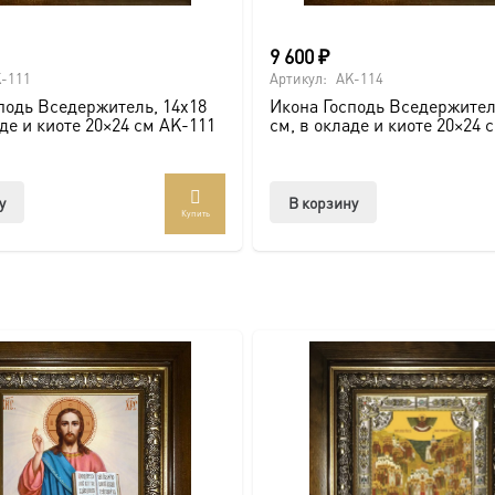
 крестами.
9 600
₽
-111
Артикул:
AK-114
подь Вседержитель, 14х18
Икона Господь Вседержител
аде и киоте 20×24 см AK-111
см, в окладе и киоте 20×24 
у
В корзину
Купить