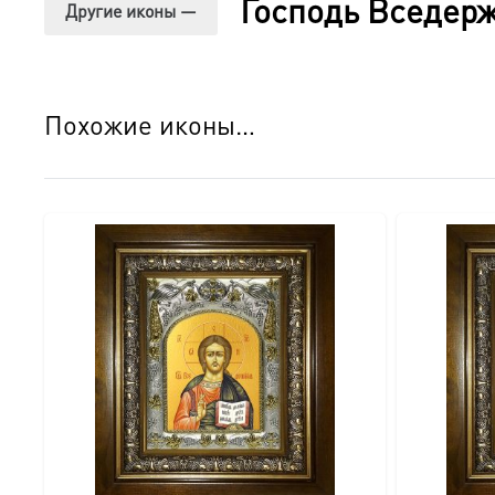
Господь Вседер
Другие иконы —
○ Натуральное дерево: Каждый киот изготавливается вр
○ Защитное стекло: Надежно оберегает икону от пыли, 
Похожие иконы…
○ Конструкция «книжка»: Удобная распашная система по
○ Золотая петелька: Надежный элемент для навешиван
Детали изгот
овления:
● Икона:
○ Размер: 18×24 см.
○ Основа: МДФ.
○ Техника: Цифровая UV-печать минеральными краскам