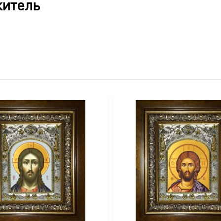
житель
учную из массива дерева, что подчеркивает его эксклюзивно
влаги и случайных повреждений.
зволяет легко открыть киот для доступа к иконе.
ия на стену, дополняющий общий благородный вид.
и по золочению.