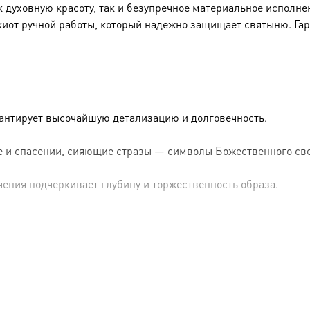
к духовную красоту, так и безупречное материальное исполне
киот ручной работы, который надежно защищает святыню. Га
рантирует высочайшую детализацию и долговечность.
 и спасении, сияющие стразы — символы Божественного све
чения подчеркивает глубину и торжественность образа.
толщина в 5 см создают ощутимо массивную, прочную конст