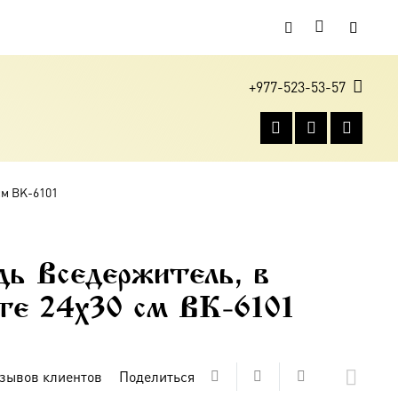
+977-523-53-57
см BK-6101
дь Вседержитель, в
оте 24х30 см BK-6101
зывов клиентов
Поделиться