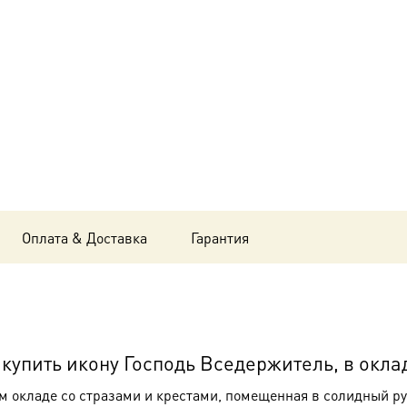
Вседержитель,
в
окладе
и
киоте
24х30
см
Оплата & Доставка
Гарантия
BK-
6101
упить икону Господь Вседержитель, в оклад
окладе со стразами и крестами, помещенная в солидный рук