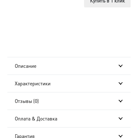
Купить в 1 клик
Троица,
в
окладе
и
киоте
Описание
24х30
Характеристики
см
BK-
Отзывы (0)
6121
Оплата & Доставка
Гарантия