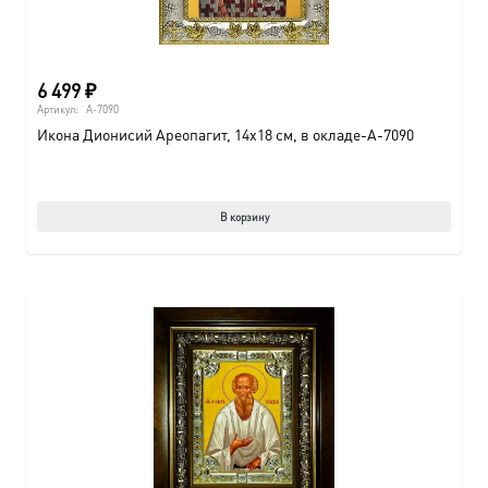
6 499
₽
Артикул:
A-7090
Икона Дионисий Ареопагит, 14х18 см, в окладе-A-7090
В корзину