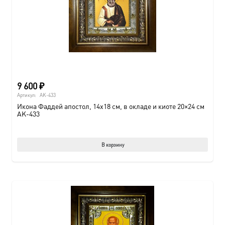
9 600
₽
Артикул:
AK-433
Икона Фаддей апостол, 14х18 см, в окладе и киоте 20×24 см
AK-433
В корзину