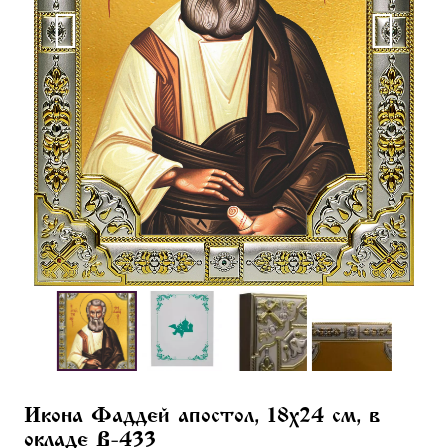
Икона Фаддей апостол, 18х24 см, в
окладе B-433