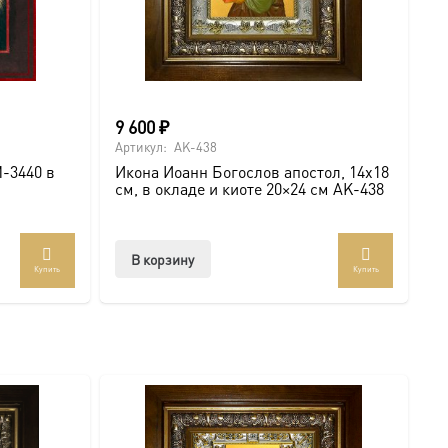
9 600
₽
Артикул:
AK-438
-3440 в
Икона Иоанн Богослов апостол, 14х18
см, в окладе и киоте 20×24 см AK-438
В корзину
Купить
Купить
т
лько
аций.
и
о
ать