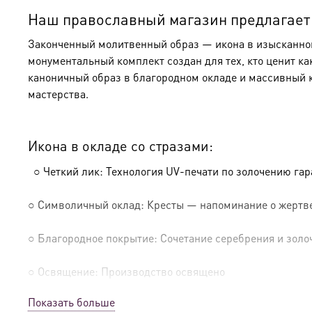
Наш православный магазин предлагает к
Законченный молитвенный образ — икона в изысканном 
монументальный комплект создан для тех, кто ценит ка
каноничный образ в благородном окладе и массивный 
мастерства.
Икона в окладе со стразами:
○ Четкий лик: Технология UV-печати по золочению га
○ Символичный оклад: Кресты — напоминание о жертве
○ Благородное покрытие: Сочетание серебрения и золо
○ Освящение: Производство освящено
Показать больше