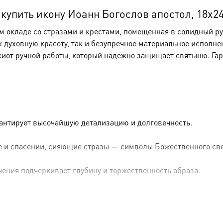
упить икону Иоанн Богослов апостол, 18х24 
окладе со стразами и крестами, помещенная в солидный рук
к духовную красоту, так и безупречное материальное исполне
киот ручной работы, который надежно защищает святыню. Га
рантирует высочайшую детализацию и долговечность.
 и спасении, сияющие стразы — символы Божественного све
чения подчеркивает глубину и торжественность образа.