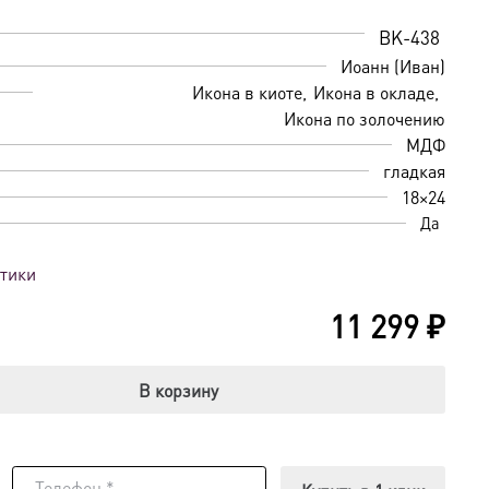
BK-438
Иоанн (Иван)
Икона в киоте
Икона в окладе
Икона по золочению
МДФ
гладкая
18×24
Да
стики
11 299
₽
В корзину