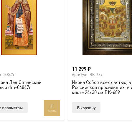
стра
товар
ие, Крещение, юбилей).
11 299
₽
почитаемого образа в стильном и солидном обрамлении.
-04847г
Артикул:
BK-689
она Лев Оптинский
Икона Собор всех святых, в
ный dm-04847г
Российской просиявших, в 
киоте 24х30 см BK-689
оссии. Подписывайтесь на нашу группу ВКонтакте:
https://vk
Этот
е параметры
В корзину
Купить
товар
брамление для вашей иконы, придающее образу особую значи
имеет
несколько