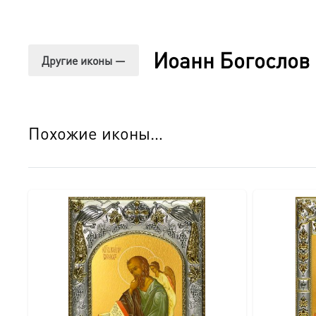
Солидный киот из натурального дерева:
○ Вместительный и надежный: Размеры ≈24×30×5 см и 
Иоанн Богослов 
Другие иконы —
○ Натуральное дерево: Каждый киот изготавливается вр
○ Защитное стекло: Надежно оберегает икону от пыли, 
Похожие иконы…
○ Конструкция «книжка»: Удобная распашная система по
○ Золотая петелька: Надежный элемент для навешиван
Детали изгот
овления:
● Икона:
○ Размер: 18×24 см.