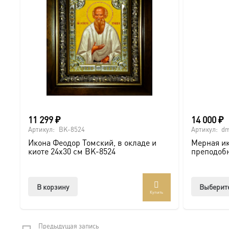
● Комплектация: Сертификат, икона, киот.
Для кого этот комплект?
Это идеальное решение для:
● Ценного подарка на самое значимое событие (Венчан
11 299
₽
14 000
₽
● Тех, кто хочет обеспечить максимальную защиту для 
Артикул:
BK-8524
Артикул:
dm
Икона Феодор Томский, в окладе и
Мерная ик
киоте 24х30 см BK-8524
преподоб
Доставка и заказ:
Комплект доставляется в надежной упаковке по всей Р
В корзину
Выберит
Купить
Солидный киот — это не просто защита, а достойное о
Предыдущая запись