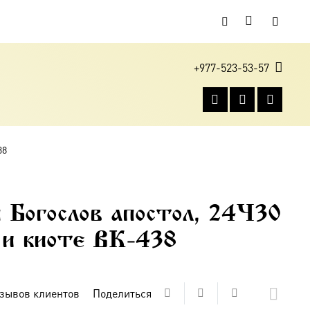
+977-523-53-57
38
 Богослов апостол, 24×30
е и киоте BK-438
зывов клиентов
Поделиться