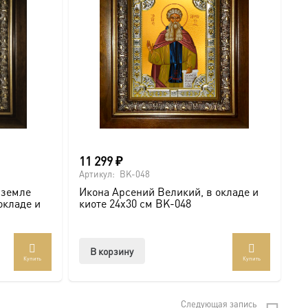
нице
а.
11 299
₽
6
Артикул:
BK-048
Ар
 земле
Икона Арсений Великий, в окладе и
И
окладе и
киоте 24х30 см BK-048
с
.com/ikonaspas
В корзину
Купить
Купить
мость и монументальность.
Следующая запись