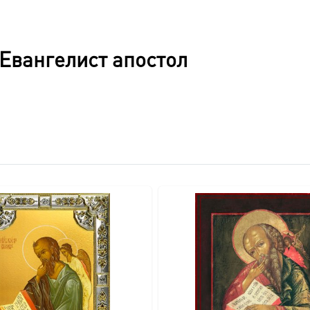
толщина в 5 см создают ощутимо массивную, прочную конст
Евангелист апостол
учную из массива дерева, что подчеркивает его эксклюзивно
влаги и случайных повреждений.
зволяет легко открыть киот для доступа к иконе.
ия на стену, дополняющий общий благородный вид.