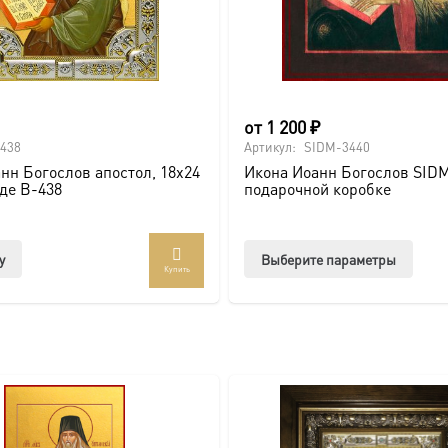
и по золочению.
 крестами.
от
1 200
₽
438
Артикул:
SIDM-3440
нн Богослов апостол, 18х24
Икона Иоанн Богослов SIDM
аде B-438
подарочной коробке
Этот
у
Выберите параметры
Купить
товар
имее
неско
вари
Опци
можн
выбр
на