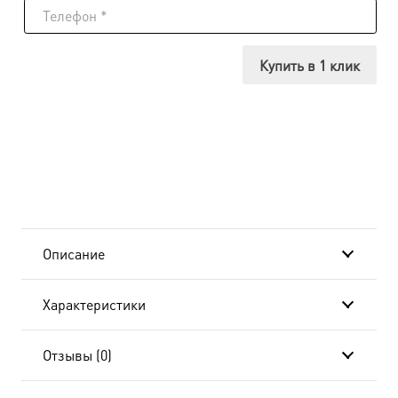
Икона
Матфей
Купить в 1 клик
Апостол,
14х18
см, в
окладе
и
Описание
киоте
Характеристики
20x24
см
Отзывы (0)
AK-