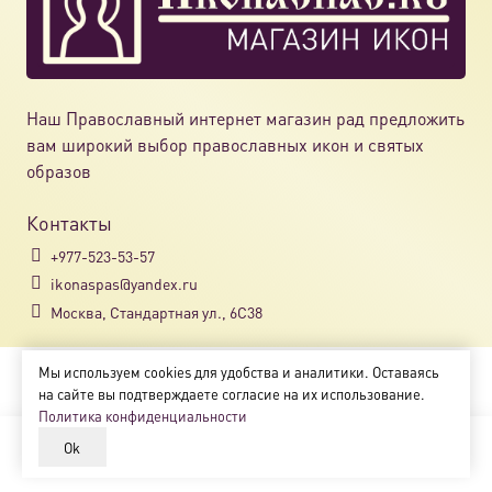
Наш Православный интернет магазин рад предложить
вам широкий выбор православных икон и святых
образов
Контакты
+977-523-53-57
ikonaspas@yandex.ru
Москва, Стандартная ул., 6С38
Мы используем cookies для удобства и аналитики. Оставаясь
Copyright © 2018-2025
на сайте вы подтверждаете согласие на их использование.
Магазин православных икон «ikonaspas.ru»
Политика конфиденциальности
Ok
В корзину