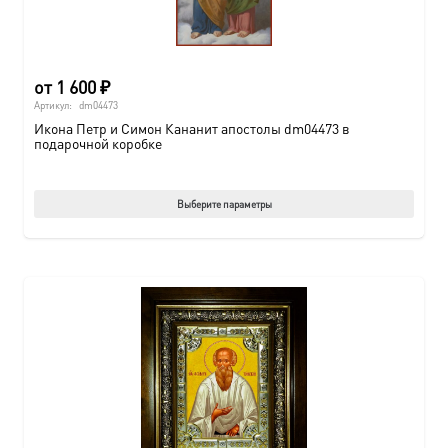
от
1 600
₽
Артикул:
dm04473
Икона Петр и Симон Кананит апостолы dm04473 в
подарочной коробке
Этот
Выберите параметры
товар
имеет
нескол
вариац
Опции
можно
выбрат
на
страни
товара.