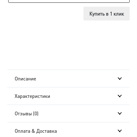
Симон
Купить в 1 клик
Кананит
апостол,
в
окладе
и
Описание
киоте
Характеристики
24х30
см
Отзывы (0)
BK-
Оплата & Доставка
6475