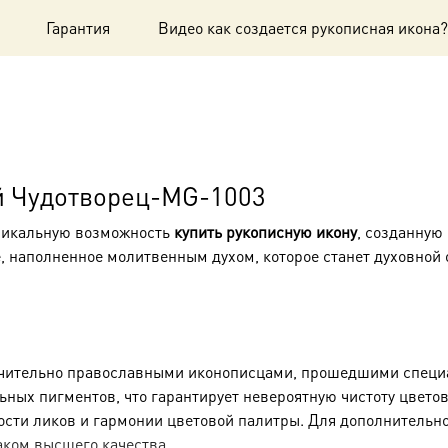
Гарантия
Видео как создается рукописная икона?
й Чудотворец-MG-1003
никальную возможность
купить рукописную икону
, созданную
е, наполненное молитвенным духом, которое станет духовной
ительно православными иконописцами, прошедшими специал
ных пигментов, что гарантирует невероятную чистоту цветов
ости ликов и гармонии цветовой палитры. Для дополнительн
аком высшего качества.