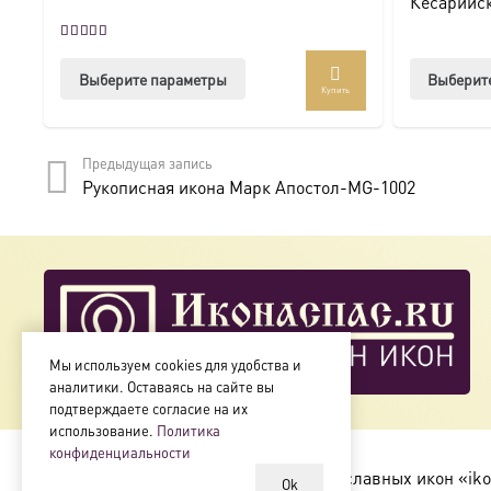
Кесарийск
Оценка
5.00
из 5
Этот
Выберите параметры
Выберит
Купить
товар
имеет
несколько
Предыдущая запись
вариаций.
Рукописная икона Марк Апостол-MG-1002
Опции
можно
выбрать
на
странице
товара.
Мы используем cookies для удобства и
аналитики. Оставаясь на сайте вы
подтверждаете согласие на их
использование.
Политика
конфиденциальности
Copyright © 2018-2025
Магазин православных икон «iko
Ok