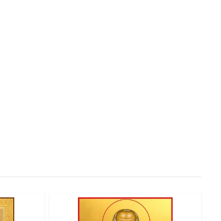
фоном, либо с цветным фоном и золотым нимбом.
идуально с мастером.