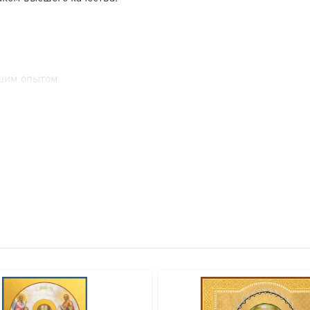
шим опытом
иций
ьные пигменты
нственном экземпляре
спечивают сохранность на десятилетия
 можно написать на сусальном золоте с полностью золотым 
го декоративного эффекта. Каждая деталь обсуждается индив