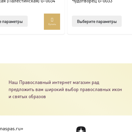
ая (Палестинская) G-0034
Чудотворец G-0033
Этот
Этот
е параметры
Выберите параметры
Купить
товар
товар
имеет
имее
несколько
неско
вариаций.
вари
Опции
Опци
можно
можн
выбрать
выбр
на
на
Наш Православный интернет магазин рад
странице
стра
предложить вам широкий выбор православных икон
товара.
товар
и святых образов
naspas.ru»