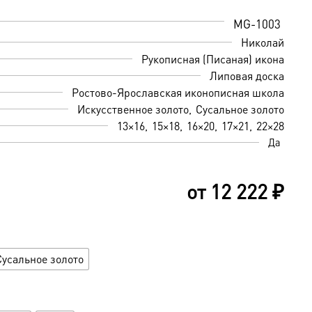
MG-1003
Николай
Рукописная (Писаная) икона
Липовая доска
Ростово-Ярославская иконописная школа
Искусственное золото
Сусальное золото
13×16
15×18
16×20
17×21
22×28
Да
от
12 222
₽
Сусальное золото