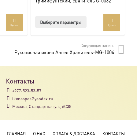
Тримифунтский, святитель G-0032
с
Этот
Выберите параметры
Купить
Купить
товар
т
имеет
лько
несколько
Следующая запись
аций.
вариаций.
Рукописная икона Ангел Хранитель-MG-1004
и
Опции
о
можно
ать
выбрать
на
Контакты
нице
странице
+977-523-53-57
а.
товара.
ikonaspas@yandex.ru
Москва, Стандартная ул., 6С38
ГЛАВНАЯ
О НАС
ОПЛАТА & ДОСТАВКА
КОНТАКТЫ