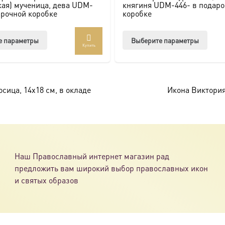
ая) мученица, дева UDM-
княгиня UDM-446- в подар
арочной коробке
коробке
Этот
Этот
е параметры
Выберите параметры
Купить
товар
товар
имеет
имее
несколько
неско
вариаций.
вари
ица, 14х18 см, в окладе
Икона Виктория
Опции
Опци
можно
можн
выбрать
выбр
на
на
странице
стра
Наш Православный интернет магазин рад
товара.
товар
предложить вам широкий выбор православных икон
и святых образов