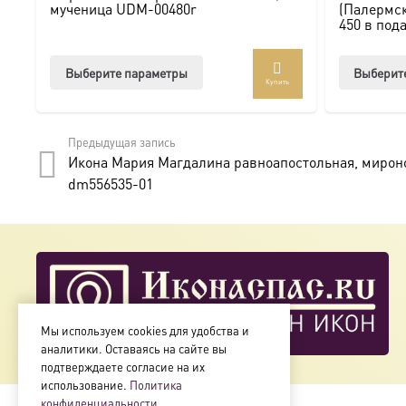
мученица UDM-00480r
(Палермск
450 в под
Этот
Выберите параметры
Выберит
Купить
товар
имеет
несколько
Предыдущая запись
вариаций.
Икона Мария Магдалина равноапостольная, миронос
Опции
dm556535-01
можно
выбрать
на
странице
товара.
Мы используем cookies для удобства и
аналитики. Оставаясь на сайте вы
подтверждаете согласие на их
использование.
Политика
конфиденциальности