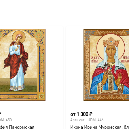
₽
от
1 300
₽
DM-450
Артикул:
UDM-446
афия Панормская
Икона Ирина Муромская, б