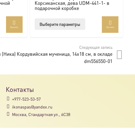
очной
Корсиканская, дева UDM-441-1- в
К
подарочной коробке
п
Этот
Выберите параметры
Купить
Купить
товар
т
имеет
лько
несколько
Следующая запись
аций.
вариаций.
 (Ника) Кордувийская мученица, 14х18 см, в окладе
и
Опции
dm556550-01
о
можно
ать
выбрать
на
нице
странице
Контакты
а.
товара.
+977-523-53-57
ikonaspas@yandex.ru
Москва, Стандартная ул., 6С38