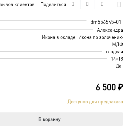
зывов клиентов
Поделиться
dm556545-01
Александра
Икона в окладе
Икона по золочению
МДФ
гладкая
14×18
Да
6 500
₽
Доступно для предзаказа
В корзину