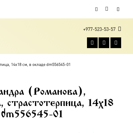
+977-523-53-57
пица, 14х18 см, в окладе dm556545-01
андра (Романова),
, страстотерпица, 14х18
е dm556545-01