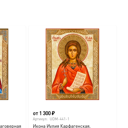
от
1 300
₽
о
Артикул:
UDM-441-1
Ар
лаговерная
Икона Иулия Карфагенская,
И