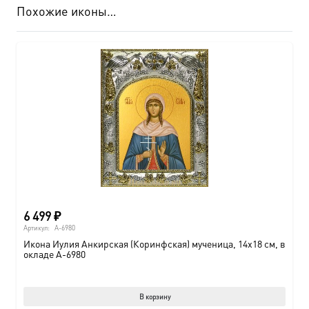
Похожие иконы…
6 499
₽
Артикул:
A-6980
Икона Иулия Анкирская (Коринфская) мученица, 14х18 см, в
окладе A-6980
В корзину