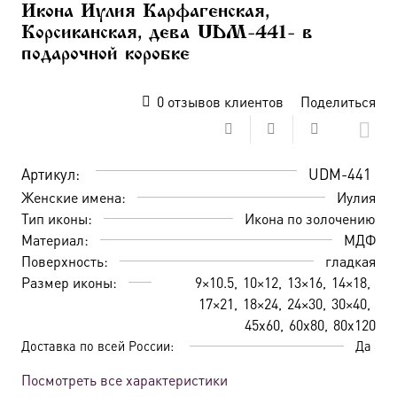
Икона Иулия Карфагенская,
Корсиканская, дева UDM-441- в
подарочной коробке
0
отзывов клиентов
Поделиться
Артикул:
UDM-441
Женские имена:
Иулия
Тип иконы:
Икона по золочению
Материал:
МДФ
Поверхность:
гладкая
Размер иконы:
9×10.5
10×12
13×16
14×18
17×21
18×24
24×30
30×40
45х60
60х80
80х120
Доставка по всей России:
Да
Посмотреть все характеристики