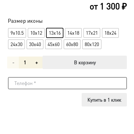
от
1 300
₽
Размер иконы
9x10.5
10x12
13x16
14x18
17x21
18x24
24x30
30x40
45х60
60х80
80х120
Количество
В корзину
товара
Икона
Иулия
Купить в 1 клик
Карфагенская,
Корсиканская,
дева