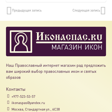
имеет
Предыдущая запись
Следующая запись
нескол
вариац
Опции
можно
выбрат
на
страни
товара.
Наш Православный интернет магазин рад предложить
вам широкий выбор православных икон и святых
образов
Контакты
+977-523-53-57
ikonaspas@yandex.ru
Москва, Стандартная ул., 6С38