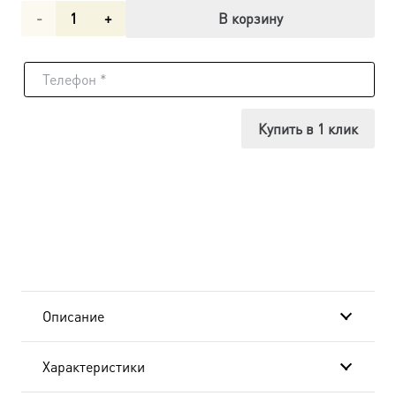
Количество
В корзину
товара
Икона
Анастасия
Купить в 1 клик
Узорешительница
великомученица,
18х24
см, в
окладе
Описание
B-
Характеристики
930