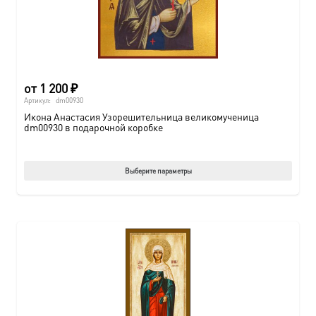
от
1 200
₽
Артикул:
dm00930
Икона Анастасия Узорешительница великомученица
dm00930 в подарочной коробке
Этот
Выберите параметры
товар
имеет
нескол
вариац
Опции
можно
выбрат
на