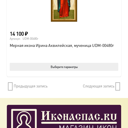
страни
товара.
14 100
₽
Артикул:
UDM-00480r
Мерная икона Ирина Аквилейская, мученица UDM-00480r
Этот
Выберите параметры
товар
имеет
Предыдущая запись
Следующая запись
нескол
вариац
Опции
можно
выбрат
на
страни