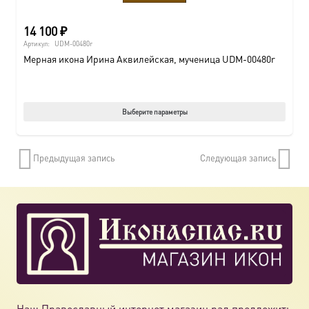
14 100
₽
Артикул:
UDM-00480r
Мерная икона Ирина Аквилейская, мученица UDM-00480r
Этот
Выберите параметры
товар
имеет
Предыдущая запись
Следующая запись
нескол
вариац
Опции
можно
выбрат
на
страни
товара.
Наш Православный интернет магазин рад предложить