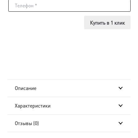
Икона
Ирина
Купить в 1 клик
великомученица,
14х18
см, в
окладе
и
Описание
киоте
Характеристики
20x24
см
Отзывы (0)
AK-