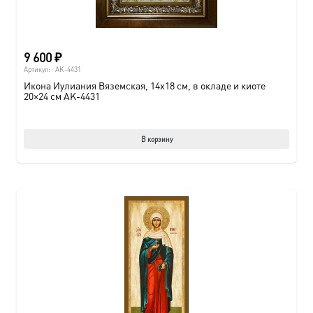
9 600
₽
Артикул:
AK-4431
Икона Иулиания Вяземская, 14х18 см, в окладе и киоте
20×24 см AK-4431
В корзину