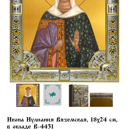
Икона Иулиания Вяземская, 18х24 см,
в окладе B-4431