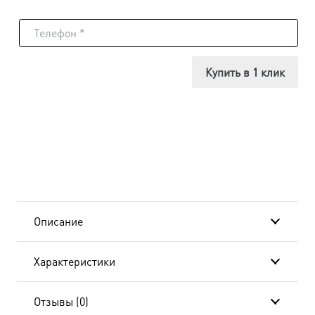
товара
Икона
Иулиания
Купить в 1 клик
Вяземская,
18х24
см, в
окладе
B-
Описание
4431
Характеристики
Отзывы (0)