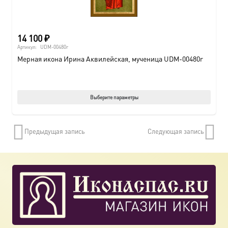
14 100
₽
Артикул:
UDM-00480r
Мерная икона Ирина Аквилейская, мученица UDM-00480r
Этот
Выберите параметры
товар
имеет
Предыдущая запись
Следующая запись
нескол
вариац
Опции
можно
выбрат
на
страни
товара.