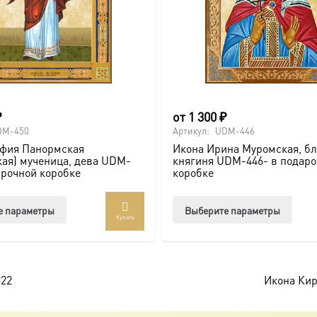
₽
от
1 300
₽
DM-450
Артикул:
UDM-446
афия Панормская
Икона Ирина Муромская, б
ая) мученица, дева UDM-
княгиня UDM-446- в подар
арочной коробке
коробке
Этот
Этот
е параметры
Выберите параметры
Купить
товар
товар
имеет
имее
несколько
неско
вариаций.
вари
322
Икона Кир
Опции
Опци
можно
можн