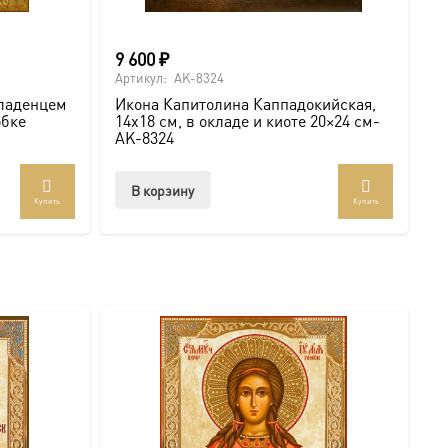
9 600
₽
Артикул:
AK-8324
младенцем
Икона Капитолина Каппадокийская,
обке
14х18 см, в окладе и киоте 20×24 см-
AK-8324
В корзину
Купить
Купить
т
лько
аций.
и
о
ать
нице
а.