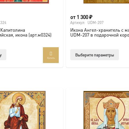
от
1 300
₽
0324
Артикул:
UDM-207
 Капитолина
Икона Ангел-хранитель с 
йская, икона (арт.м0324)
UDM-207 в подарочной кор
Этот
у
Выберите параметры
Купить
товар
имее
неско
вари
Опци
можн
выбр
на
стра
товар