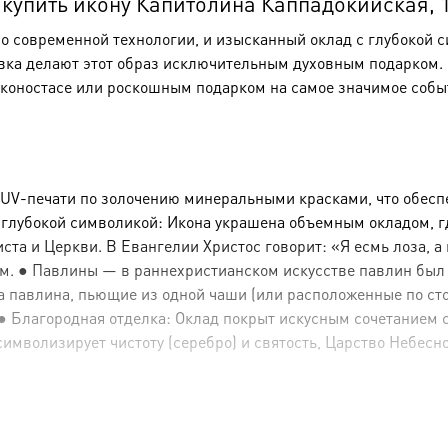
упить икону Капитолина Каппадокийская, 14
по современной технологии, и изысканный оклад с глубокой 
вка делают этот образ исключительным духовным подарком. Э
коностасе или роскошным подарком на самое значимое собы
 UV-печати по золочению минеральными красками, что обесп
с глубокой символикой: Икона украшена объемным окладом, 
а и Церкви. В Евангелии Христос говорит: «Я есмь лоза, а в
м. ● Павлины — в раннехристианском искусстве павлин был
Два павлина, пьющие из одной чаши (или расположенные по ст
Благородная отделка: Оклад покрыт искусным сочетанием сер
символизирует чистоту (серебро) и святость, Царство Небесно