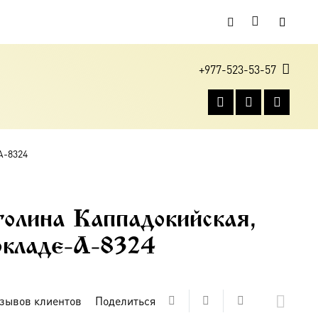
+977-523-53-57
A-8324
олина Каппадокийская,
 окладе-A-8324
зывов клиентов
Поделиться