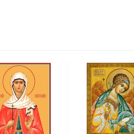
говорит о высоком статусе изделия. ● Для удобства размещен
о. ● Икона поставляется в подарочной коробке, готовая к в
лика: Цифровая UV-печать минеральными красками по золоче
лада: Серебрение и золочение. ● Оборот: сертификат, петель
щение или Венчание. ● Юбилей или значимую годовщину. ● Д
ма.
вке по всей России. Возможно изготовление под заказ в ну
ть больше уникальных работ:
https://vk.com/ikonaspas
Купить