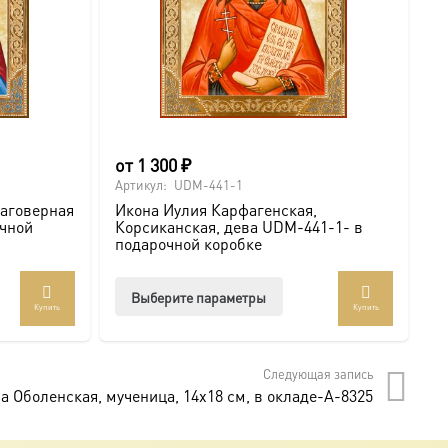
от
1 300
₽
о
Артикул:
UDM-441-1
Ар
лаговерная
Икона Иулия Карфагенская,
И
очной
Корсиканская, дева UDM-441-1- в
К
подарочной коробке
п
Этот
Выберите параметры
Купить
Купить
товар
т
имеет
лько
несколько
Следующая запись
аций.
вариаций.
а Оболенская, мученица, 14х18 см, в окладе-A-8325
и
Опции
о
можно