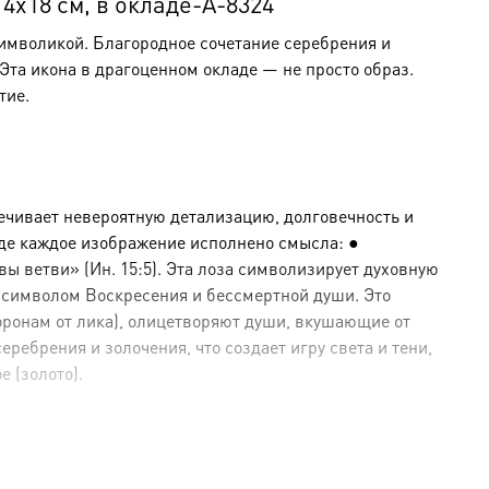
х18 см, в окладе-A-8324
символикой. Благородное сочетание серебрения и
та икона в драгоценном окладе — не просто образ.
тие.
ечивает невероятную детализацию, долговечность и
где каждое изображение исполнено смысла: ●
ы ветви» (Ин. 15:5). Эта лоза символизирует духовную
 символом Воскресения и бессмертной души. Это
оронам от лика), олицетворяют души, вкушающие от
ебрения и золочения, что создает игру света и тени,
е (золото).