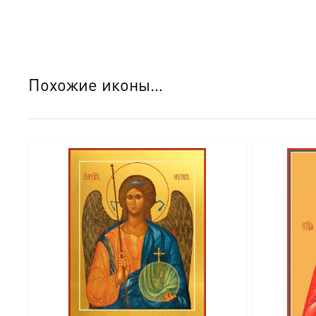
● Оборотная сторона имитирует натуральный шпон, что 
обороте закреплен сертификат, подтверждающий качеств
Детали изготовления:
Похожие иконы…
● Основа: МДФ, толщина 18 мм. ● Техника нанесения 
рисунком (павлины и виноградная лоза). ● Покрытие ок
Идеальный подарок:
Этот образ достоин стать главным подарком на: ● Кре
покровителю. ● Новоселье — для освящения нового до
Доставка и заказ:
Мы доставляем эти уникальные иконы в надежной упако
Подписывайтесь на нашу группу ВКонтакте, чтобы виде