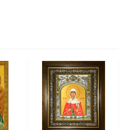
ия на стене предусмотрена литая петелька. ● На
ручению.
нию. ● Оклад: Объемный штампованный оклад с
ка. ● Комплектация: Подарочная коробка.
ень Ангела — как особое благословение небесному
жном вам размере. Дарите с глубоким смыслом!
 икону Капитолина Каппадокийская, 14х18 см, в