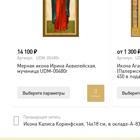
14 100
₽
от
1 300
Артикул:
UDM-00480r
Артикул:
U
Мерная икона Ирина Аквилейская,
Икона Аг
мученица UDM-00480r
(Палермск
450 в под
Этот
Выберите параметры
Выберит
Купить
товар
имеет
несколько
Предыдущая запись
вариаций.
Икона Калиса Коринфская, 14х18 см, в окладе-A-8
Опции
можно