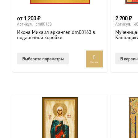
окладе-A-8324 можно онлайн
от
1 200
₽
2 200
₽
Артикул:
dm00163
Артикул:
м
Икона Михаил архангел dm00163 в
Мученица
подарочной коробке
Каппадоки
Этот
Выберите параметры
В корзин
Купить
товар
имеет
несколько
вариаций.
Опции
можно
выбрать
на
странице
товара.