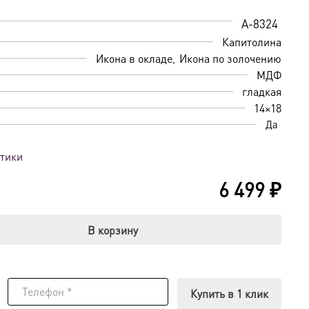
A-8324
Капитолина
Икона в окладе
Икона по золочению
МДФ
гладкая
14×18
Да
стики
6 499
₽
В корзину
Купить в 1 клик