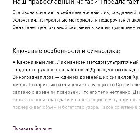
Наш православный магазин предлагает к
Эта икона сочетает в себе каноничный лик, созданный 
золочения, натуральные материалы и подарочная упако
Она станет центральной святыней в вашем домашнем и
Ключевые особенности и символика:
● Каноничный лик: Лик нанесен методом ультраточный
сходство с рукописной работой. ● Драгоценный оклад 
Виноградная лоза — один из древнейших символов Христ
жизнь, Евхаристию и единение верующих со Спасителе
связано с древним поверьем, что его тело нетленно. 
Божественной благодати и обретающие вечную жизнь. ● 
подчеркивая объем и богатство узора. Такое сочетание 
Показать больше
Эксклюзивные детали: