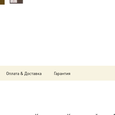
Капитолина
Каппадокийская,
14х18
см, в
окладе-
A-
8324
Оплата & Доставка
Гарантия