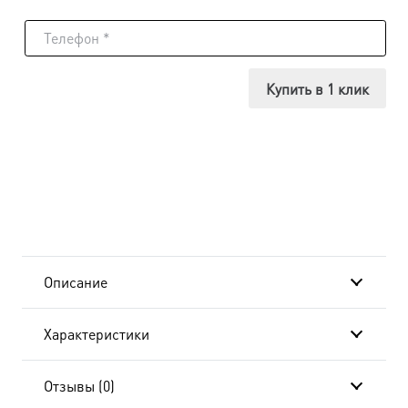
товара
Икона
Лариса
Купить в 1 клик
Готфская,
мученица,
14х18
см, в
окладе
Описание
и
Характеристики
киоте
20x24
Отзывы (0)