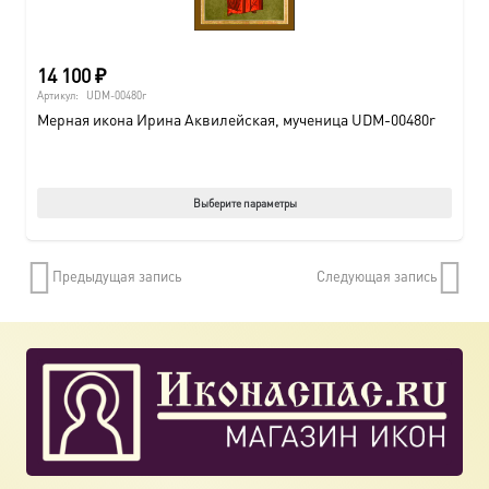
14 100
₽
Артикул:
UDM-00480r
Мерная икона Ирина Аквилейская, мученица UDM-00480r
Этот
Выберите параметры
товар
имеет
Предыдущая запись
Следующая запись
нескол
вариац
Опции
можно
выбрат
на
страни
товара.