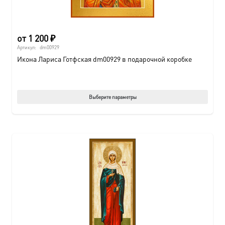
от
1 200
₽
Артикул:
dm00929
Икона Лариса Готфская dm00929 в подарочной коробке
Этот
Выберите параметры
товар
имеет
нескол
вариац
Опции
можно
выбрат
на
страни
товара.