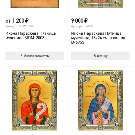
това
от
1 200
₽
9 000
₽
Артикул:
SIDM-2008
Артикул:
B-6955
Икона Параскева Пятница
Икона Параскева Пятница
мученица SIDM-2008
мученица, 18х24 см, в окладе
B-6955
Этот
Выберите параметры
В корзину
товар
имеет
несколько
вариаций.
Опции
можно
выбрать
на
странице
товара.