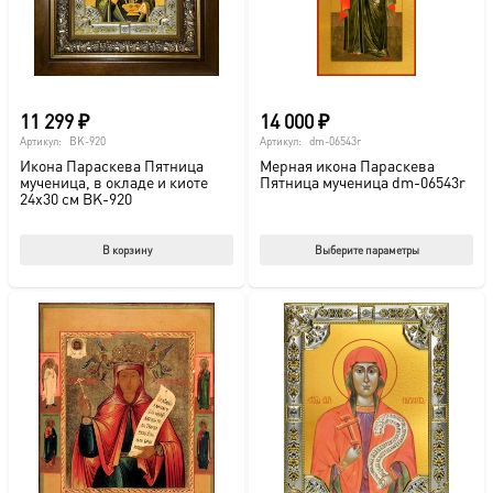
11 299
₽
14 000
₽
Артикул:
BK-920
Артикул:
dm-06543r
Икона Параскева Пятница
Мерная икона Параскева
мученица, в окладе и киоте
Пятница мученица dm-06543r
24х30 см BK-920
Этот
В корзину
Выберите параметры
тов
име
нес
вар
Опц
мож
выб
на
стр