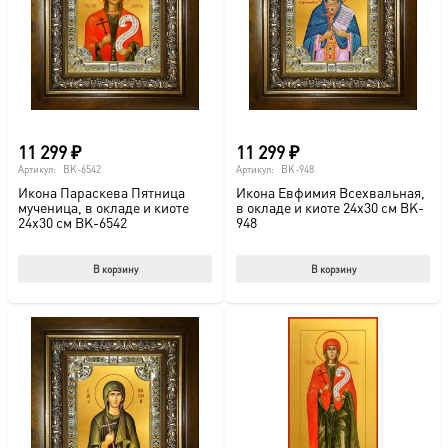
можно
выбрать
на
странице
товара.
11 299
₽
11 299
₽
Артикул:
BK-6542
Артикул:
BK-948
Икона Параскева Пятница
Икона Евфимия Всехвальная,
мученица, в окладе и киоте
в окладе и киоте 24х30 см BK-
24х30 см BK-6542
948
В корзину
В корзину