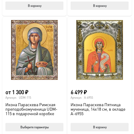
В корзину
В корзину
от
1 300
₽
6 499
₽
Артикул:
UDM-115
Артикул:
A-6955
Икона Параскева Римская
Икона Параскева Пятница
преподобномученица UDM-
мученица, 14х18 см, в окладе
115 в подарочной коробке
A-6955
Этот
Выберите параметры
В корзину
товар