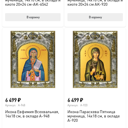
киоте 20×24 см-AK-6542
киоте 20×24 см AK-920
В корзину
В корзину
6 499
₽
6 499
₽
Артикул:
A-948
Артикул:
A-920
Икона Евфимия Всехвальная,
Икона Параскева Пятница
14х18 см, в окладе A-948
мученица, 14х18 см, в окладе
A-920