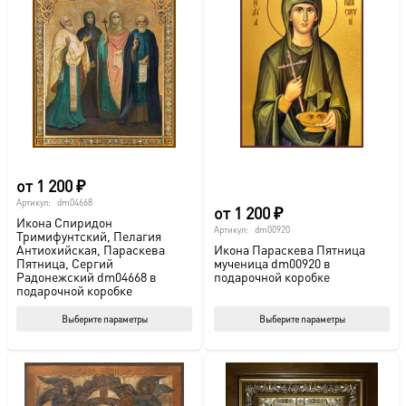
от
1 200
₽
Артикул:
dm04668
от
1 200
₽
Икона Спиридон
Артикул:
dm00920
Тримифунтский, Пелагия
Антиохийская, Параскева
Икона Параскева Пятница
Пятница, Сергий
мученица dm00920 в
Радонежский dm04668 в
подарочной коробке
подарочной коробке
Этот
Этот
Выберите параметры
Выберите параметры
товар
тов
имеет
име
несколько
нес
вариаций.
вар