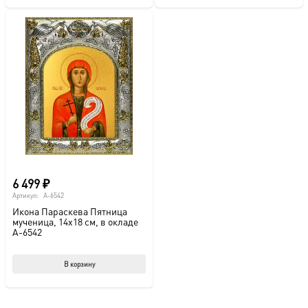
имеет
несколько
вариаций.
Опции
можно
выбрать
на
странице
товара.
6 499
₽
Артикул:
A-6542
Икона Параскева Пятница
мученица, 14х18 см, в окладе
A-6542
В корзину