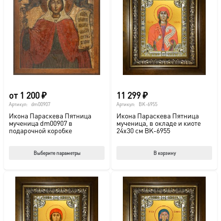
Опции
Опц
можно
мож
выбрать
выб
на
на
странице
стр
товара.
това
от
1 200
₽
11 299
₽
Артикул:
dm00907
Артикул:
BK-6955
Икона Параскева Пятница
Икона Параскева Пятница
мученица dm00907 в
мученица, в окладе и киоте
подарочной коробке
24х30 см BK-6955
Этот
Выберите параметры
В корзину
товар
имеет
несколько
вариаций.
Опции