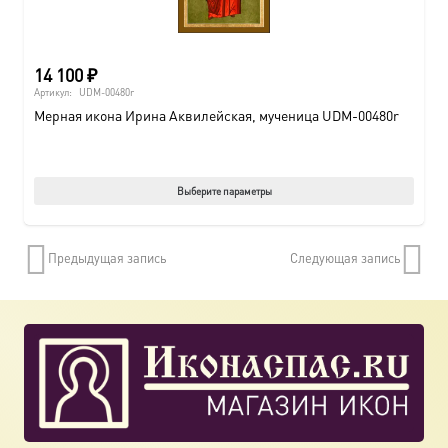
14 100
₽
Артикул:
UDM-00480r
Мерная икона Ирина Аквилейская, мученица UDM-00480r
Этот
Выберите параметры
товар
имеет
Предыдущая запись
Следующая запись
нескол
вариац
Опции
можно
выбрат
на
страни
товара.