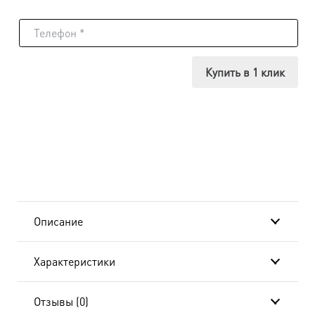
товара
Икона
Параскева
Купить в 1 клик
Пятница
мученица,
18х24
см, в
окладе
Описание
B-
Характеристики
6955
Отзывы (0)