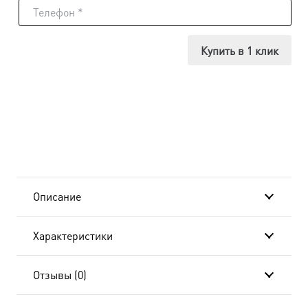
Икона
Любовь
Купить в 1 клик
мученица,
14х18
см, в
окладе
и
Описание
киоте
Характеристики
20x24
см-
Отзывы (0)
AK-