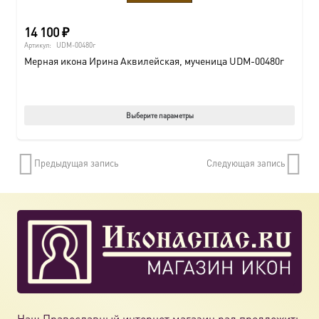
14 100
₽
Артикул:
UDM-00480r
Мерная икона Ирина Аквилейская, мученица UDM-00480r
Этот
Выберите параметры
товар
имеет
Предыдущая запись
Следующая запись
нескол
вариац
Опции
можно
выбрат
на
страни
товара.
Наш Православный интернет магазин рад предложить