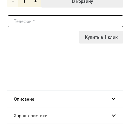
Количество
В корзину
товара
Икона
Мария
Купить в 1 клик
Египетская,
преподобная,
14х18
см, в
окладе
Описание
A-
Характеристики
6865