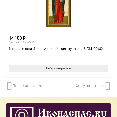
14 100
₽
Артикул:
UDM-00480r
Мерная икона Ирина Аквилейская, мученица UDM-00480r
Этот
Выберите параметры
товар
имеет
Предыдущая запись
Следующая запись
нескол
вариац
Опции
можно
выбрат