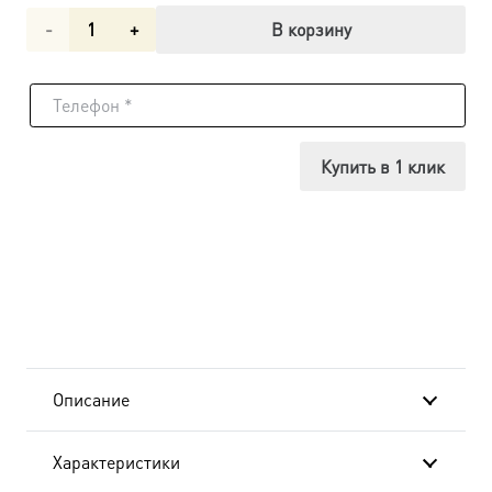
Количество
В корзину
товара
Икона
Марина
Купить в 1 клик
Берийская
(Македонская),
14х18
см, в
окладе-
Описание
A-
Характеристики
8373