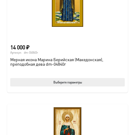
14 000
₽
Артикул:
dm-04840r
Мерная икона Марина Берийская (Македонская),
преподобная дева dm-04840r
Этот
Выберите параметры
товар
имеет
нескол
вариац
Опции
можно
выбрат