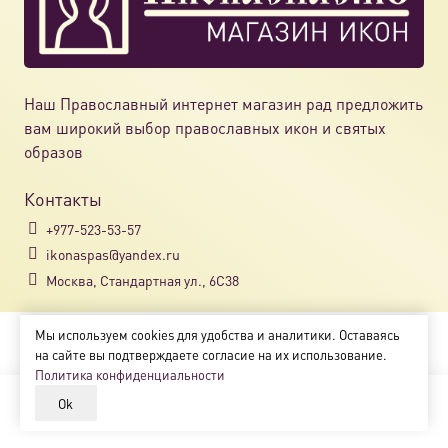
на
страни
товара.
Наш Православный интернет магазин рад предложить
вам широкий выбор православных икон и святых
образов
Контакты
+977-523-53-57
ikonaspas@yandex.ru
Москва, Стандартная ул., 6С38
Мы используем cookies для удобства и аналитики. Оставаясь
Copyright © 2018-2025
на сайте вы подтверждаете согласие на их использование.
Магазин православных икон «ikonaspas.ru»
Политика конфиденциальности
Ok
В корзину