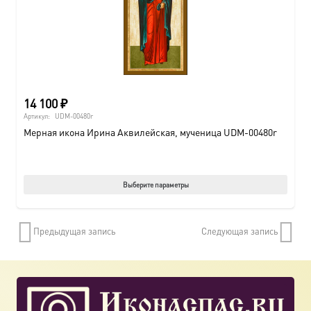
на
страни
товара.
14 100
₽
Артикул:
UDM-00480r
Мерная икона Ирина Аквилейская, мученица UDM-00480r
Этот
Выберите параметры
товар
имеет
Предыдущая запись
Следующая запись
нескол
вариац
Опции
можно
выбрат