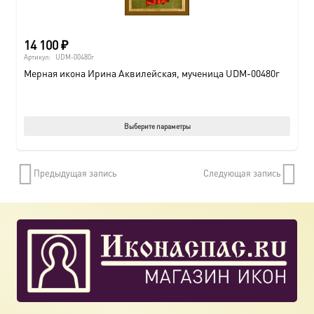
14 100
₽
Артикул:
UDM-00480r
Мерная икона Ирина Аквилейская, мученица UDM-00480r
Этот
Выберите параметры
товар
имеет
Предыдущая запись
Следующая запись
нескол
вариац
Опции
можно
выбрат
на
страни
товара.