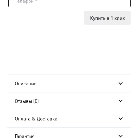
Икона
Матрона
Купить в 1 клик
Московская
блаженная,
14х18
см, в
окладе
Описание
dm55887-
Отзывы (0)
01
Оплата & Доставка
Гарантия