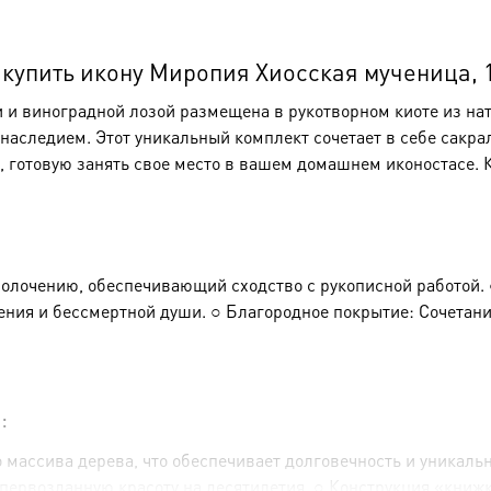
AK-
911
упить икону Миропия Хиосская мученица, 14
и виноградной лозой размещена в рукотворном киоте из нат
аследием. Этот уникальный комплект сочетает в себе сакра
, готовую занять свое место в вашем домашнем иконостасе.
олочению, обеспечивающий сходство с рукописной работой. 
ния и бессмертной души. ○ Благородное покрытие: Сочетани
:
 массива дерева, что обеспечивает долговечность и уникаль
первозданную красоту на десятилетия. ○ Конструкция «книжка