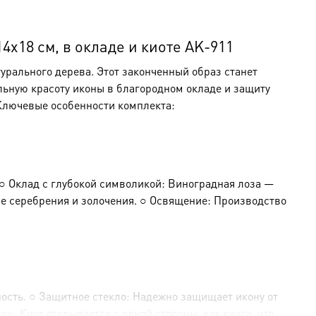
х18 см, в окладе и киоте AK-911
урального дерева. Этот законченный образ станет
льную красоту иконы в благородном окладе и защиту
 Ключевые особенности комплекта:
○ Оклад с глубокой символикой: Виноградная лоза —
е серебрения и золочения. ○ Освящение: Производство
ность. ○ Защитное стекло: Надежно защищает икону от
»: Киот открывается с одной стороны, как книга, что