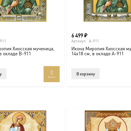
России. Икона в киоте — это инвестиция в духовное наследи
ps://vk.com/ikonaspas
ющий святыню для вас и ваших потомков.
6 499
₽
окладе и киоте AK-911 можно онлайн
911
Артикул:
A-911
опия Хиосская мученица,
Икона Миропия Хиосская му
 в окладе B-911
14х18 см, в окладе A-911
у
В корзину
Купить