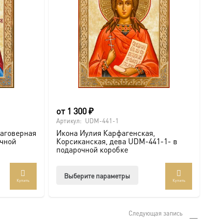
странице
товара.
от
1 300
₽
о
Артикул:
UDM-441-1
Ар
лаговерная
Икона Иулия Карфагенская,
И
очной
Корсиканская, дева UDM-441-1- в
К
подарочной коробке
п
Этот
Выберите параметры
Купить
Купить
товар
т
имеет
лько
несколько
Следующая запись
аций.
вариаций.