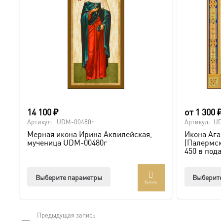
14 100
₽
от
1 300
Артикул:
UDM-00480r
Артикул:
U
Мерная икона Ирина Аквилейская,
Икона Аг
мученица UDM-00480r
(Палермск
450 в под
Этот
Выберите параметры
Выберит
Купить
товар
имеет
несколько
Предыдущая запись
вариаций.