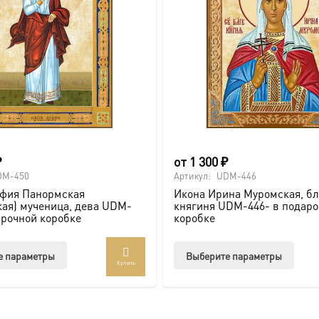
₽
от
1 300
₽
DM-450
Артикул:
UDM-446
афия Панормская
Икона Ирина Муромская, б
ая) мученица, дева UDM-
княгиня UDM-446- в подар
арочной коробке
коробке
Этот
Этот
е параметры
Выберите параметры
Купить
товар
товар
имеет
имее
несколько
неско
вариаций.
вари