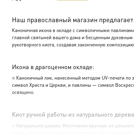
Наш православный магазин предлагает к
Каноничная икона в окладе с символичными павлинами 
главной святыней вашего дома и бесценным духовным н
рукотворного киота, создавая законченную композицию
Икона в драгоценном окладе:
○ Каноничный лик, нанесенный методом UV-печати по з
символ Христа и Церкви, и павлины — символ Воскресе
освящено.
Киот ручной работы из натурального дерева
○ Натуральное дерево: Изготовлен вручную из цельного
пыли, влаги и механических повреждений, сохраняя ее 