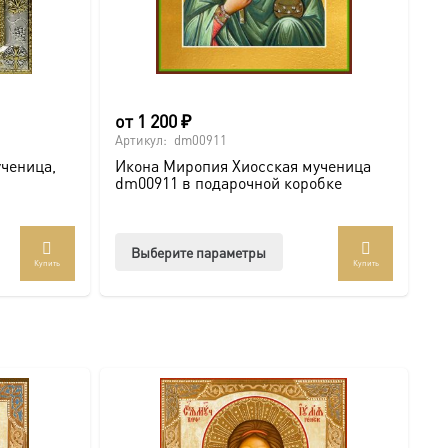
е вашей семьи. Подписывайтесь на нашу группу
от
1 200
₽
Артикул:
dm00911
ченица,
Икона Миропия Хиосская мученица
dm00911 в подарочной коробке
Этот
Выберите параметры
Купить
Купить
товар
имеет
несколько
вариаций.
Опции
можно
выбрать
на