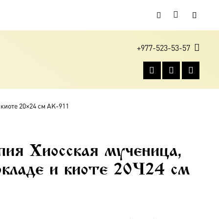
+977-523-53-57
 киоте 20×24 см AK-911
ия Хиосская мученица,
 окладе и киоте 20×24 см