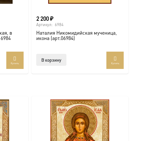
2 200
₽
Артикул:
6984
ая, в
Наталия Никомидийская мученица,
-6984
икона (арт.06984)
В корзину
Купить
Купить