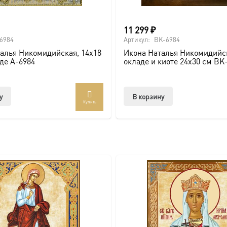
11 299
₽
о покровителя.
6984
Артикул:
BK-6984
алья Никомидийская, 14х18
Икона Наталья Никомидийск
аде A-6984
окладе и киоте 24х30 см BK
сии.
у
В корзину
ть больше уникальных работ:
https://vk.com/ikonaspas
Купить
ным светом и напоминает о вечных ценностях.