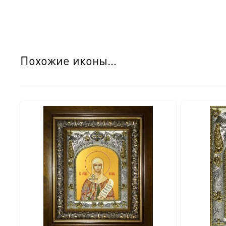
○ Оборотная сторона покрыта натуральным шпоном, что
○ Для настенного размещения предусмотрена удобная л
○ На обороте закреплен сертификат, подтверждающий 
○ Икона поставляется в изящной подарочной коробке, г
Похожие иконы…
Детали изготовления:
● Размер: 18×24 см.
● Основа: МДФ.
● Техника нанесения лика: Цифровая UV-печать минер
● Оклад: Объемный штампованный оклад с узором (крес
● Покрытие оклада: Серебрение и золочение.
● Оборот: Натуральный шпон, сертификат, петелька.
● Комплектация: Подарочная коробка.
● Освящение: Производство освящено.
Идеальный подарок: