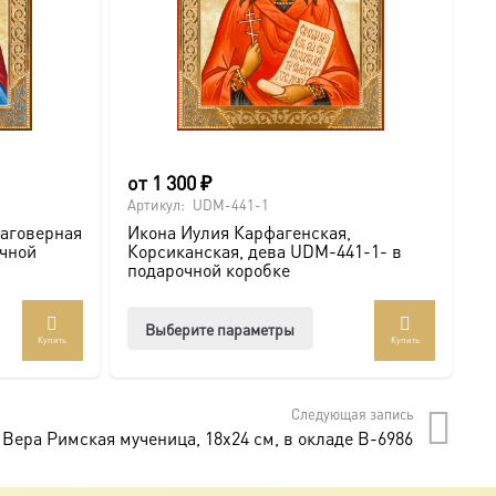
от
1 300
₽
о
Артикул:
UDM-441-1
Ар
лаговерная
Икона Иулия Карфагенская,
И
очной
Корсиканская, дева UDM-441-1- в
К
подарочной коробке
п
Этот
Выберите параметры
Купить
Купить
товар
т
имеет
лько
несколько
Следующая запись
аций.
вариаций.
 Вера Римская мученица, 18х24 см, в окладе B-6986
и
Опции
о
можно