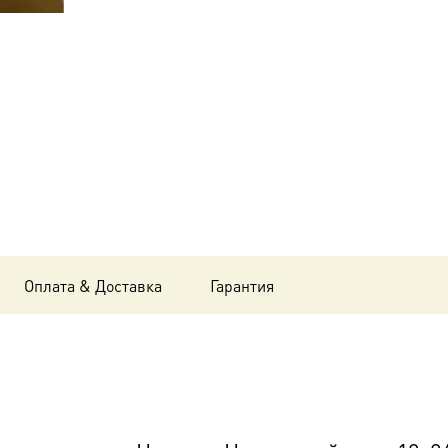
Наталья
Никомидийская,
18х24
см, в
окладе
B-
6984
Оплата & Доставка
Гарантия