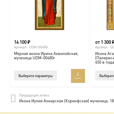
14 100
₽
от
1 300
Артикул:
UDM-00480r
Артикул:
U
Мерная икона Ирина Аквилейская,
Икона Аг
мученица UDM-00480r
(Палермск
450 в под
Этот
Выберите параметры
Выберит
Купить
товар
имеет
несколько
Предыдущая запись
вариаций.
Икона Иулия Анкирская (Коринфская) мученица, 18
Опции
можно