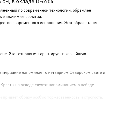
см, в окладе B-6984
полненный по современной технологии, обрамлен
ые значимые события.
щество современного исполнения. Этот образ станет
ове. Эта технология гарантирует высочайшую
Их мерцание напоминает о нетварном Фаворском свете и
 Кресты на окладе служат напоминанием о победе
и придает образу особую торжественность и строгость.