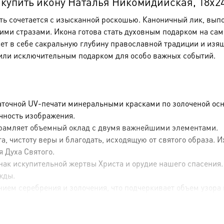
упить икону Наталья Никомидийская, 18х24 
сть сочетается с изысканной роскошью. Каноничный лик, вы
и стразами. Икона готова стать духовным подарком на сам
ает в себе сакральную глубину православной традиции и изя
или исключительным подарком для особо важных событий.
аточной UV-печати минеральными красками по золоченой осн
ечность изображения.
брамляет объемный оклад с двумя важнейшими элементами.
, чистоту веры и благодать, исходящую от святого образа. 
я Духа Святого.
ак искупительной жертвы Христа и орудие нашего спасения.
жды.
ием серебрения и золочения, что подчеркивает объем узора 