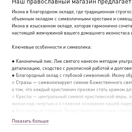
Наш православный магазин предлагает к
Икона в благородном окладе, где традиционная строго
объемным окладом с символичными крестами и сияющим
Икона в изысканном окладе, которая гармонично сочет
настоящей жемчужиной вашего домашнего иконостаса 
Ключевые особенности и символика:
● Каноничный лик: Лик святого нанесен методом ультр
детализацию, сходство с рукописной работой и долгов
● Благородный оклад с глубокой символикой: Икону о
○ Стразы — символизируют сияние Божественного света
о том, что каждый христианин призван стать храмом дл
○ Кресты — центральный символ христианской веры, зн
жизни над смертью и о главном основании нашей наде
● Благородная отделка: Оклад покрыт искусным сочетан
Показать больше
● Эксклюзивные детали: