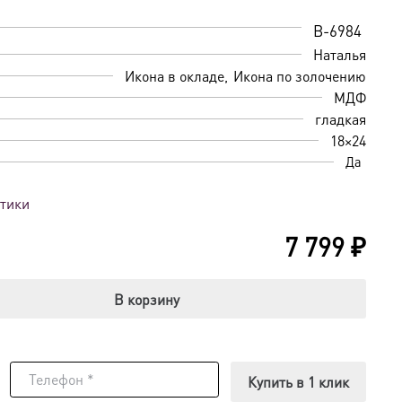
B-6984
Наталья
Икона в окладе
Икона по золочению
МДФ
гладкая
18×24
Да
стики
7 799
₽
В корзину
Купить в 1 клик