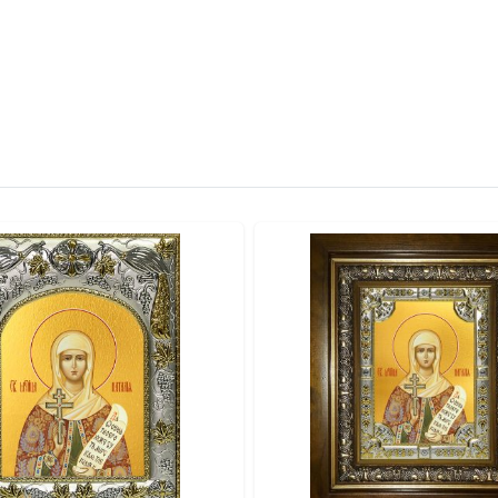
 свидетельствует о высоком классе изделия.
итая петелька.
качество и освящение иконы.
отовой к вручению.
альными красками по золочению.
ты и стразы).