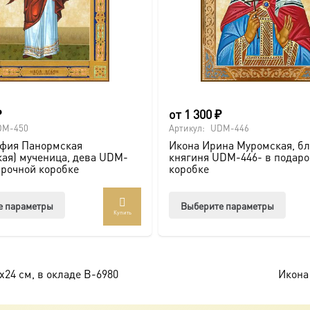
₽
от
1 300
₽
DM-450
Артикул:
UDM-446
афия Панормская
Икона Ирина Муромская, б
ая) мученица, дева UDM-
княгиня UDM-446- в подар
арочной коробке
коробке
Этот
Этот
е параметры
Выберите параметры
Купить
товар
товар
имеет
имее
несколько
неско
вариаций.
вари
х24 см, в окладе B-6980
Икона
Опции
Опци
можно
можн