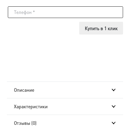
товара
Икона
Ольга
Купить в 1 клик
равноапостольная
великая
княгиня,
14х18
см, в
Описание
окладе
Характеристики
и
киоте
Отзывы (0)