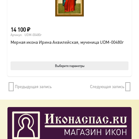
14 100
₽
Артикул:
UDM-00480r
Мерная икона Ирина Аквилейская, мученица UDM-00480r
Этот
Выберите параметры
товар
имеет
Предыдущая запись
Следующая запись
нескол
вариац
Опции
можно
выбрат
на
страни