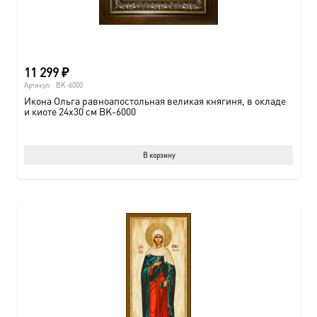
11 299
₽
Артикул:
BK-6000
Икона Ольга равноапостольная великая княгиня, в окладе
и киоте 24х30 см BK-6000
В корзину