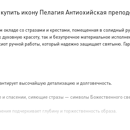
упить икону Пелагия Антиохийская преподоб
окладе со стразами и крестами, помещенная в солидный рук
к духовную красоту, так и безупречное материальное исполне
киот ручной работы, который надежно защищает святыню. Га
рантирует высочайшую детализацию и долговечность.
 и спасении, сияющие стразы — символы Божественного све
чения подчеркивает глубину и торжественность образа.