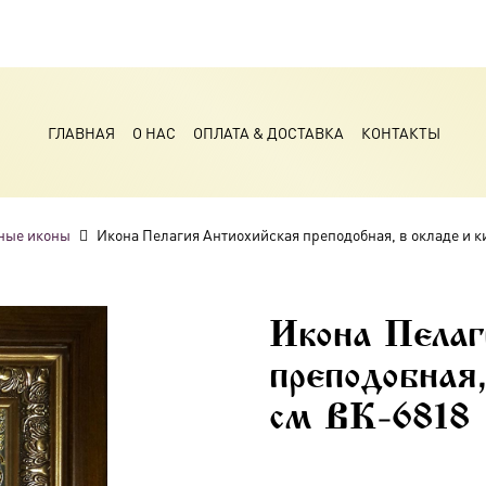
ГЛАВНАЯ
О НАС
ОПЛАТА & ДОСТАВКА
КОНТАКТЫ
ные иконы
Икона Пелагия Антиохийская преподобная, в окладе и к
Икона Пелаг
преподобная,
см BK-6818