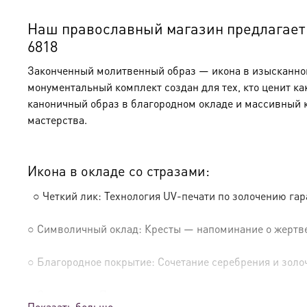
Наш православный магазин предлагает к
6818
Законченный молитвенный образ — икона в изысканном 
монументальный комплект создан для тех, кто ценит ка
каноничный образ в благородном окладе и массивный 
мастерства.
Икона в окладе со стразами:
○ Четкий лик: Технология UV-печати по золочению га
○ Символичный оклад: Кресты — напоминание о жертве
○ Благородное покрытие: Сочетание серебрения и золо
○ Освящение: Производство освящено
Показать больше