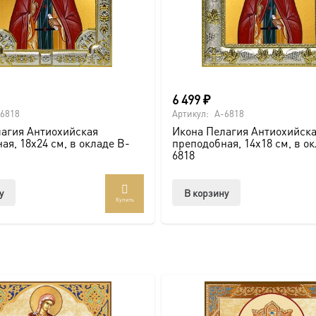
и по золочению.
6 499
₽
 крестами.
6818
Артикул:
A-6818
агия Антиохийская
Икона Пелагия Антиохийск
ая, 18х24 см, в окладе B-
преподобная, 14х18 см, в о
6818
у
В корзину
Купить