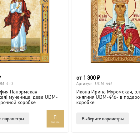
ие, Крещение, юбилей).
₽
от
1 300
₽
DM-450
Артикул:
UDM-446
почитаемого образа в стильном и солидном обрамлении.
афия Панормская
Икона Ирина Муромская, б
ая) мученица, дева UDM-
княгиня UDM-446- в подар
арочной коробке
коробке
Этот
Этот
е параметры
Выберите параметры
оссии. Подписывайтесь на нашу группу ВКонтакте:
https://vk
Купить
товар
товар
имеет
имее
брамление для вашей иконы, придающее образу особую значи
несколько
неско