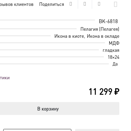
зывов клиентов
Поделиться
BK-6818
Пелагия (Пелагея)
Икона в киоте
Икона в окладе
МДФ
гладкая
18×24
Да
стики
11 299
₽
В корзину