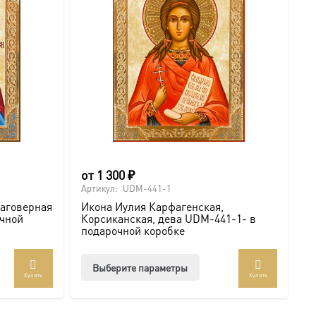
от
1 300
₽
о
Артикул:
UDM-441-1
Ар
лаговерная
Икона Иулия Карфагенская,
И
очной
Корсиканская, дева UDM-441-1- в
К
подарочной коробке
п
Этот
Выберите параметры
.com/ikonaspas
Купить
Купить
товар
т
имеет
мость и монументальность.
лько
несколько