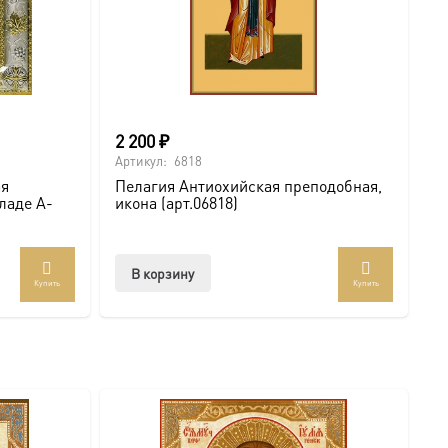
2 200
₽
Артикул:
6818
ая
Пелагия Антиохийская преподобная,
кладе A-
икона (арт.06818)
В корзину
Купить
Купить