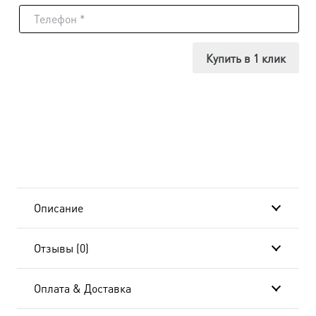
Икона
Петр
Купить в 1 клик
и
Феврония
благоверные
князья,
14х18
Описание
см, в
Отзывы (0)
окладе
dm556086-
Оплата & Доставка
01