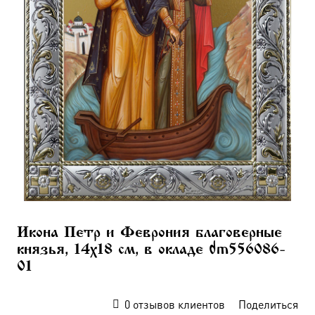
Икона Петр и Феврония благоверные
князья, 14х18 см, в окладе dm556086-
01
0
отзывов клиентов
Поделиться