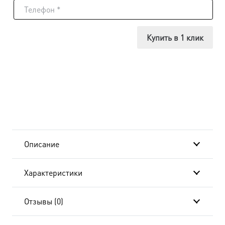
Икона
Саломия
Купить в 1 клик
мироносица,
14х18
см, в
окладе
и
Описание
киоте
Характеристики
20x24
см-
Отзывы (0)
AK-