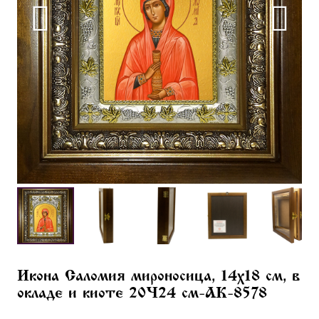
Икона Саломия мироносица, 14х18 см, в
окладе и киоте 20×24 см-AK-8578