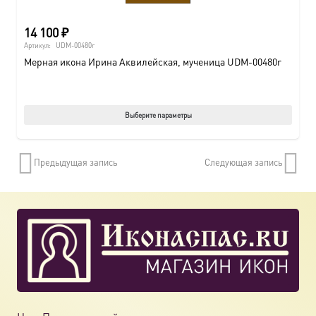
14 100
₽
Артикул:
UDM-00480r
Мерная икона Ирина Аквилейская, мученица UDM-00480r
Этот
Выберите параметры
товар
имеет
Предыдущая запись
Следующая запись
нескол
вариац
Опции
можно
выбрат
на
страни
товара.