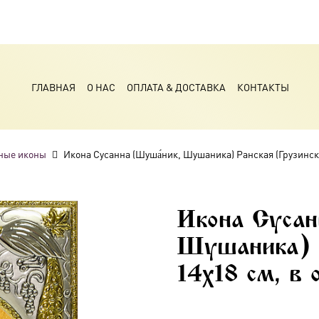
ГЛАВНАЯ
О НАС
ОПЛАТА & ДОСТАВКА
КОНТАКТЫ
ные иконы
Икона Сусанна (Шуша́ник, Шушаника) Ранская (Грузинска
Икона Сусан
Шушаника) Р
14х18 см, в