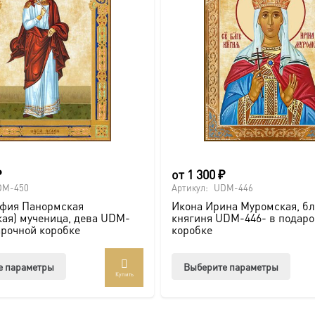
на
на
странице
стра
товара.
товар
₽
от
1 300
₽
DM-450
Артикул:
UDM-446
афия Панормская
Икона Ирина Муромская, б
ая) мученица, дева UDM-
княгиня UDM-446- в подар
арочной коробке
коробке
Этот
Этот
е параметры
Выберите параметры
Купить
товар
товар
имеет
имее
несколько
неско