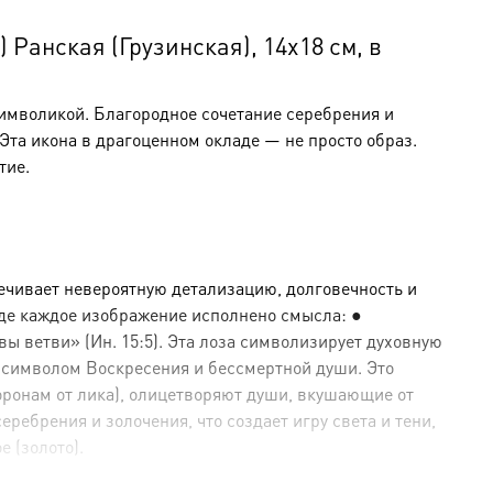
Ранская (Грузинская), 14х18 см, в
символикой. Благородное сочетание серебрения и
та икона в драгоценном окладе — не просто образ.
тие.
ечивает невероятную детализацию, долговечность и
где каждое изображение исполнено смысла: ●
ы ветви» (Ин. 15:5). Эта лоза символизирует духовную
 символом Воскресения и бессмертной души. Это
оронам от лика), олицетворяют души, вкушающие от
ебрения и золочения, что создает игру света и тени,
е (золото).