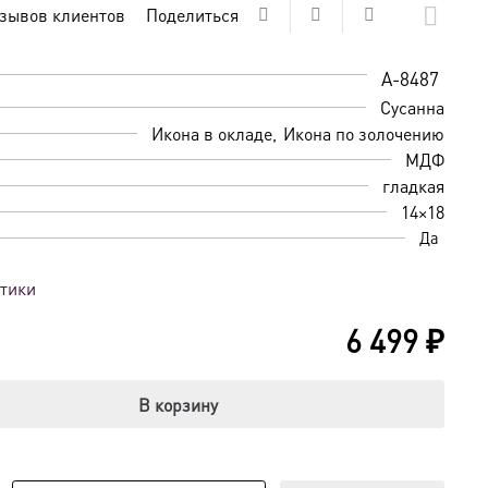
зывов клиентов
Поделиться
A-8487
Сусанна
Икона в окладе
Икона по золочению
МДФ
гладкая
14×18
Да
стики
6 499
₽
В корзину