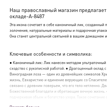
Наш православный магазин предлагает к
окладе-A-8487
Эта икона сочетает в себе каноничный лик, созданный 
золочения, натуральные материалы и подарочная упако
Она станет центральной святыней в вашем домашнем и
Ключевые особенности и символика:
● Каноничный лик: Лик нанесен методом ультраточный
сходство с рукописной работой. ● Драгоценный оклад 
Виноградная лоза — один из древнейших символов Христ
жизнь, Евхаристию и единение верующих со Спасителе
связано с древним поверьем, что его тело нетленно. 
Божественной благодати и обретающие вечную жизнь. ● 
подчеркивая объем и богатство узора. Такое сочетание 
Показать больше