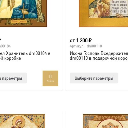
вке по всей России. Возможно изготовление под заказ в ну
ть больше уникальных работ:
https://vk.com/ikonaspas
Купить
₽
от
1 200
₽
m00184
Артикул:
dm00110
ел Хранитель dm00184 в
Икона Господь Вседержите
й коробке
dm00110 в подарочной коро
Этот
Этот
е параметры
Выберите параметры
Купить
товар
товар
имеет
имее
несколько
неско
вариаций.
вари
Опции
Опци
можно
можн
выбрать
выбр