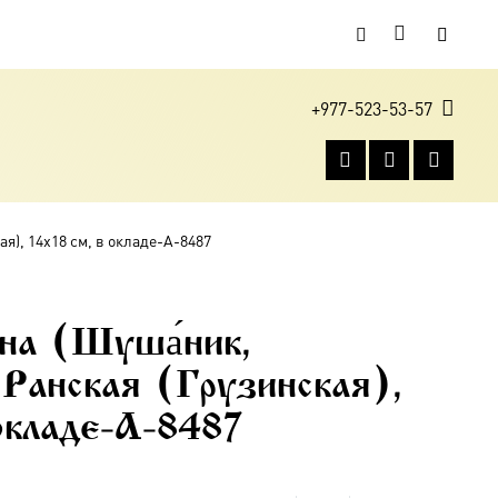
+977-523-53-57
я), 14х18 см, в окладе-A-8487
на (Шуша́ник,
анская (Грузинская),
 окладе-A-8487