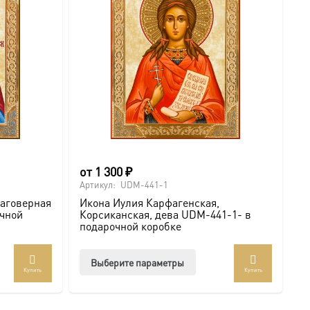
нице
а.
от
1 300
₽
о
Артикул:
UDM-441-1
Ар
лаговерная
Икона Иулия Карфагенская,
И
очной
Корсиканская, дева UDM-441-1- в
К
подарочной коробке
п
Этот
Выберите параметры
Купить
Купить
товар
т
имеет
лько
несколько