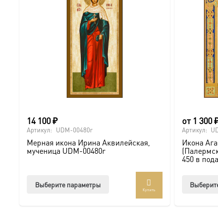
14 100
₽
от
1 300
Артикул:
UDM-00480r
Артикул:
U
Мерная икона Ирина Аквилейская,
Икона Аг
мученица UDM-00480r
(Палермск
450 в под
Этот
Выберите параметры
Выберит
Купить
товар
имеет
несколько