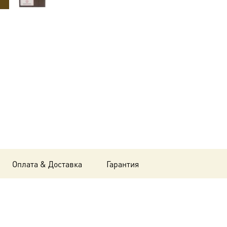
Икона
Сусанна
(Шуша́ник,
Шушаника)
Ранская
(Грузинская),
14х18
см, в
окладе-
Оплата & Доставка
Гарантия
A-
8487