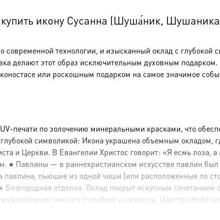
упить икону Сусанна (Шуша́ник, Шушаника) 
по современной технологии, и изысканный оклад с глубокой 
вка делают этот образ исключительным духовным подарком. Э
коностасе или роскошным подарком на самое значимое собы
 UV-печати по золочению минеральными красками, что обесп
с глубокой символикой: Икона украшена объемным окладом, 
а и Церкви. В Евангелии Христос говорит: «Я есмь лоза, а в
м. ● Павлины — в раннехристианском искусстве павлин был
Два павлина, пьющие из одной чаши (или расположенные по ст
Благородная отделка: Оклад покрыт искусным сочетанием сер
символизирует чистоту (серебро) и святость, Царство Небесно