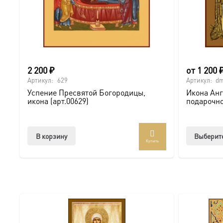
Мы доставляем эти уникальные иконы в надежной упако
Подписывайтесь на нашу группу ВКонтакте, чтобы виде
(Грузинская), 14х18 см, в окладе-A-8487 можно онлайн
2 200
₽
от
1 200
Артикул:
629
Артикул:
d
Успение Пресвятой Богородицы,
Икона Анг
икона (арт.00629)
подарочно
В корзину
Выберит
Купить