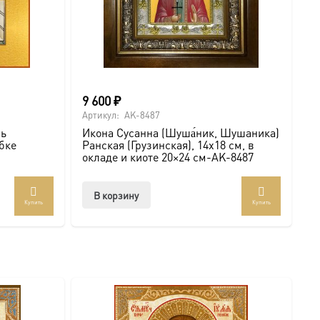
жном вам размере. Дарите с глубоким смыслом!
 икону Сусанна (Шуша́ник, Шушаника) Ранская
9 600
₽
Артикул:
AK-8487
ль
Икона Сусанна (Шуша́ник, Шушаника)
бке
Ранская (Грузинская), 14х18 см, в
окладе и киоте 20×24 см-AK-8487
В корзину
Купить
Купить
т
лько
аций.
и
о
ать