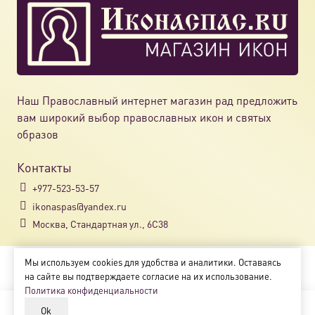
выбрат
на
страни
товара.
Наш Православный интернет магазин рад предложить
вам широкий выбор православных икон и святых
образов
Контакты
+977-523-53-57
ikonaspas@yandex.ru
Москва, Стандартная ул., 6С38
Мы используем cookies для удобства и аналитики. Оставаясь
Copyright © 2018-2025
на сайте вы подтверждаете согласие на их использование.
Магазин православных икон «ikonaspas.ru»
Политика конфиденциальности
Ok
В корзину