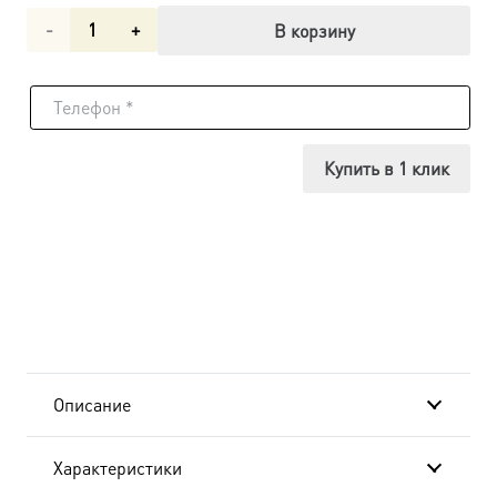
Количество
В корзину
товара
Икона
Вера,
Купить в 1 клик
Надежда,
Любовь
и их
матерь
София
Описание
мученицы,
Характеристики
14х18