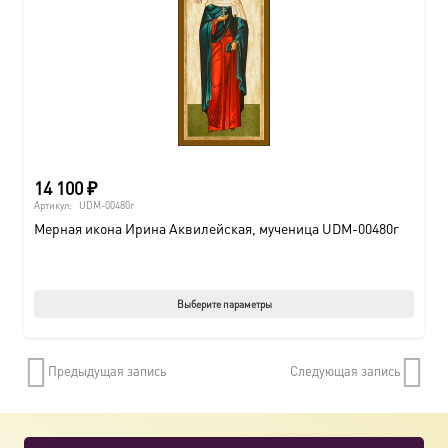
14 100
₽
Артикул:
UDM-00480r
Мерная икона Ирина Аквилейская, мученица UDM-00480r
Этот
Выберите параметры
товар
имеет
Предыдущая запись
Следующая запись
нескол
вариац
Опции
можно