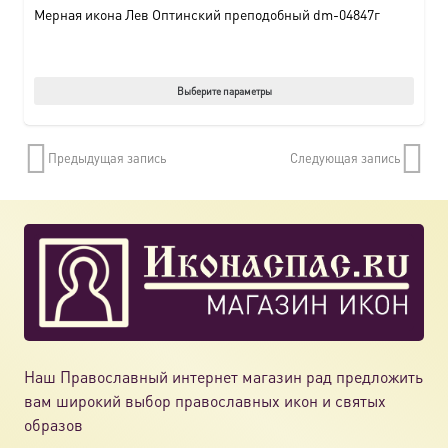
Мерная икона Лев Оптинский преподобный dm-04847г
Этот
Выберите параметры
товар
имеет
Предыдущая запись
Следующая запись
нескол
вариац
Опции
можно
выбрат
на
страни
товара.
Наш Православный интернет магазин рад предложить
вам широкий выбор православных икон и святых
образов