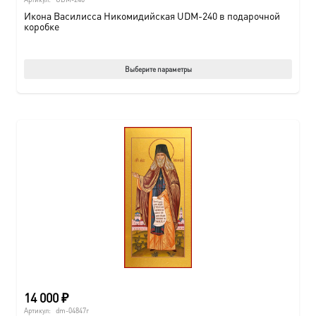
Икона Василисса Никомидийская UDM-240 в подарочной
коробке
Этот
Выберите параметры
товар
имеет
нескол
вариац
Опции
можно
выбрат
на
страни
товара.
14 000
₽
Артикул:
dm-04847г