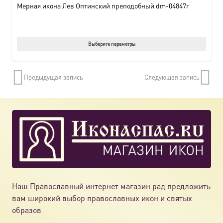
Мерная икона Лев Оптинский преподобный dm-04847г
Этот
Выберите параметры
товар
имеет
Предыдущая запись
Следующая запись
нескол
вариац
Опции
можно
выбрат
на
страни
товара.
Наш Православный интернет магазин рад предложить
вам широкий выбор православных икон и святых
образов