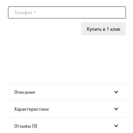
товара
Икона
Александр
Купить в 1 клик
Санаксарский,
14х18
см, в
окладе
и
Описание
киоте
Характеристики
20x24
см
Отзывы (0)