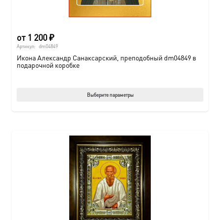
от
1 200
₽
Артикул:
dm04849
Икона Александр Санаксарский, преподобный dm04849 в
подарочной коробке
Этот
Выберите параметры
товар
имеет
нескол
вариац
Опции
можно
выбрат
на
страни
товара.