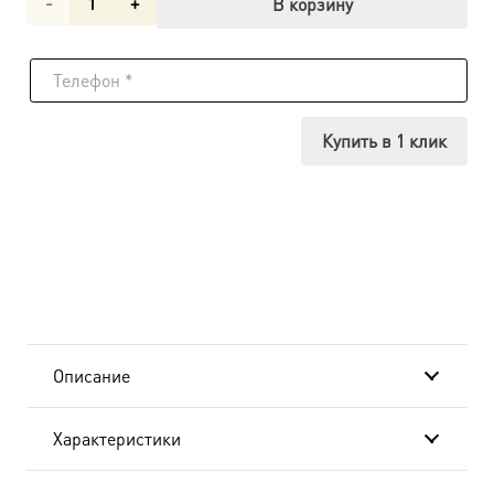
Количество
В корзину
товара
Икона
Андрей
Купить в 1 клик
Первозванный
апостол,
14х18
см, в
окладе
Описание
A-
Характеристики
6468