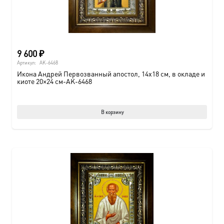
9 600
₽
Артикул:
AK-6468
Икона Андрей Первозванный апостол, 14х18 см, в окладе и
киоте 20×24 см-AK-6468
В корзину