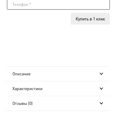
Икона
Евфимий
Купить в 1 клик
Великий,
24x30
см, в
окладе
и
Описание
киоте
Характеристики
BK-
025
Отзывы (0)