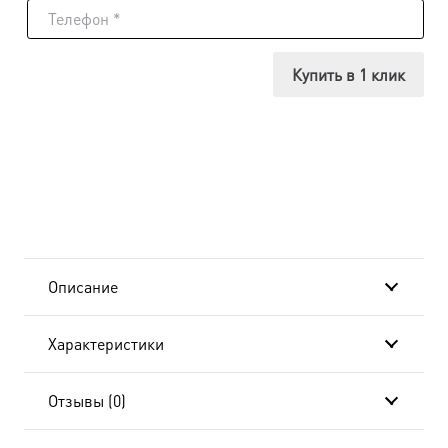
Икона
Евгений
Купить в 1 клик
Боткин,
14х18
см, в
окладе
и
Описание
киоте
Характеристики
20x24
см-
Отзывы (0)
AK-