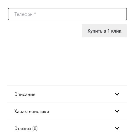
товара
Икона
Иона
Купить в 1 клик
Московский,
18х24
см, в
окладе
B-
Описание
757
Характеристики
Отзывы (0)