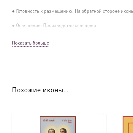
● Готовность к размещению: На обратной стороне иконы 
● Освящение: Производство освящено
● Детали изготовления:
Показать больше
● Основа: МДФ, толщина 16 мм.
● Техника: Цифровая UV-печать по золочению.
● Краски: Стойкие минеральные.
Похожие иконы…
● Отделка: Ручное нанесение опуши, лаковое покрытие.
Для кого этот образ?
Эта икона станет прекрасным духовным подарком: