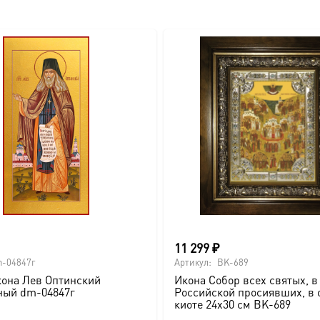
11 299
₽
-04847г
Артикул:
BK-689
она Лев Оптинский
Икона Собор всех святых, в
ный dm-04847г
Российской просиявших, в 
киоте 24х30 см BK-689