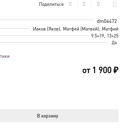
Поделиться
dm04472
Иаков (Яков)
Матфей (Матвей)
Матфий
9.5×19
13×25
Да
стики
от
1 900
₽
В корзину