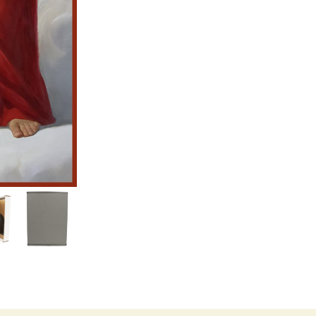
Икона
Матфей
и
Иаков
Алфеев
апостолы
dm04472
в
подарочной
коробке