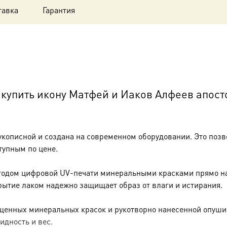
тавка
Гарантия
купить икону Матфей и Иаков Алфеев апос
укописной и создана на современном оборудовании. Это позв
тупным по цене.
тодом цифровой UV-печати минеральными красками прямо на 
рытие лаком надежно защищает образ от влаги и истирания.
енных минеральных красок и рукотворно нанесенной опуши (р
идность и вес.