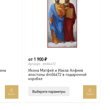
от
1 900
₽
Артикул:
dm04472
кона
Икона Матфей и Иаков Алфеев
апостолы dm04472 в подарочной
коробке
Этот
Выберите параметры
Купить
Купить
товар
имеет
несколько