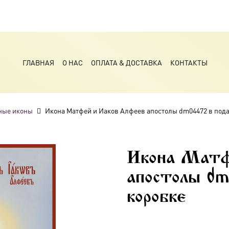
ГЛАВНАЯ
О НАС
ОПЛАТА & ДОСТАВКА
КОНТАКТЫ
ные иконы
Икона Матфей и Иаков Алфеев апостолы dm04472 в под
Икона Матф
апостолы dm
коробке