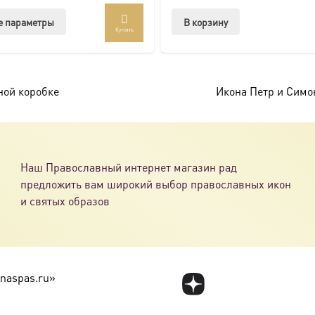
Этот
е параметры
В корзину
Купить
товар
имеет
несколько
вариаций.
ной коробке
Икона Петр и Симо
Опции
можно
выбрать
на
Наш Православный интернет магазин рад
странице
предложить вам широкий выбор православных икон
товара.
и святых образов
naspas.ru»