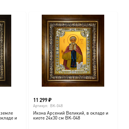
вариаций.
Опции
можно
выбрать
на
странице
товара.
11 299
₽
6
Артикул:
BK-048
Ар
 земле
Икона Арсений Великий, в окладе и
И
окладе и
киоте 24х30 см BK-048
с