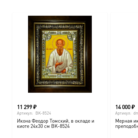
11 299
₽
14 000
₽
Артикул:
BK-8524
Артикул:
dm
Икона Феодор Томский, в окладе и
Мерная ик
киоте 24х30 см BK-8524
преподоб