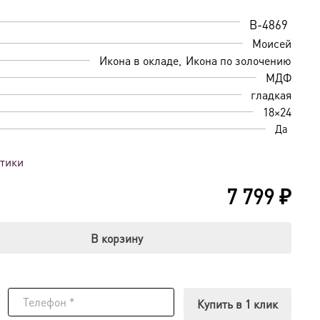
B-4869
Моисей
Икона в окладе
Икона по золочению
МДФ
гладкая
18×24
Да
стики
7 799
₽
В корзину
Купить в 1 клик