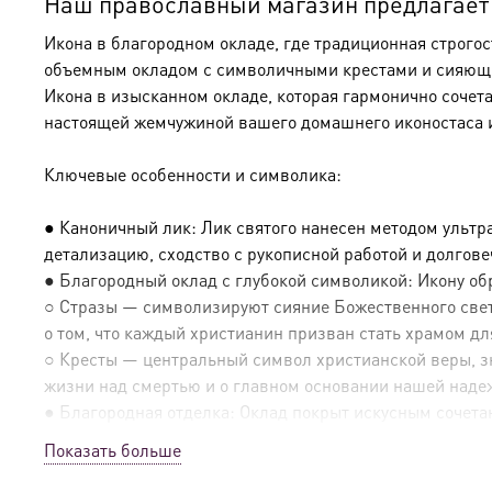
Наш православный магазин предлагает к
Икона в благородном окладе, где традиционная строго
объемным окладом с символичными крестами и сияющим
Икона в изысканном окладе, которая гармонично сочет
настоящей жемчужиной вашего домашнего иконостаса 
Ключевые особенности и символика:
● Каноничный лик: Лик святого нанесен методом ультр
детализацию, сходство с рукописной работой и долгов
● Благородный оклад с глубокой символикой: Икону о
○ Стразы — символизируют сияние Божественного света
о том, что каждый христианин призван стать храмом дл
○ Кресты — центральный символ христианской веры, зн
жизни над смертью и о главном основании нашей наде
● Благородная отделка: Оклад покрыт искусным сочетан
Показать больше
● Эксклюзивные детали: