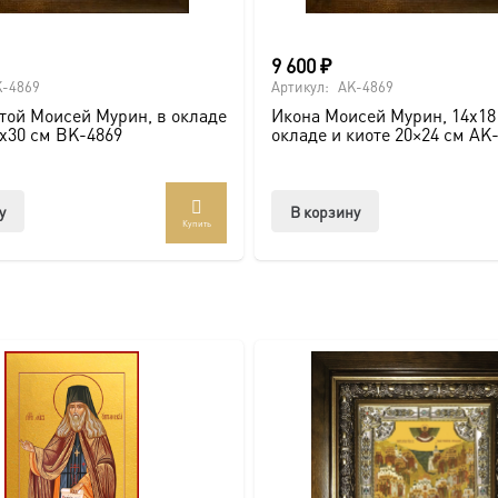
9 600
₽
о покровителя.
-4869
Артикул:
AK-4869
той Моисей Мурин, в окладе
Икона Моисей Мурин, 14х18 
4х30 см BK-4869
окладе и киоте 20×24 см AK
сии.
у
В корзину
ть больше уникальных работ:
https://vk.com/ikonaspas
Купить
ным светом и напоминает о вечных ценностях.