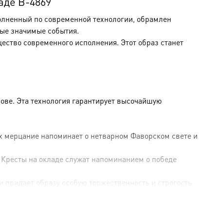
аде B-4869
полненный по современной технологии, обрамлен
ые значимые события.
щество современного исполнения. Этот образ станет
ове. Эта технология гарантирует высочайшую
Их мерцание напоминает о нетварном Фаворском свете и
 Кресты на окладе служат напоминанием о победе
и придает образу особую торжественность и строгость.