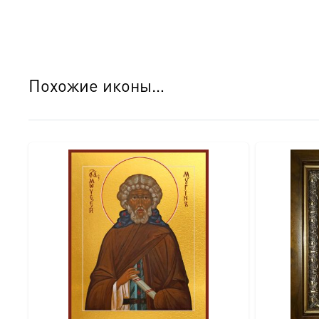
○ Оборотная сторона покрыта натуральным шпоном, что
○ Для настенного размещения предусмотрена удобная л
○ На обороте закреплен сертификат, подтверждающий 
○ Икона поставляется в изящной подарочной коробке, г
Похожие иконы…
Детали изготовления:
● Размер: 18×24 см.
● Основа: МДФ.
● Техника нанесения лика: Цифровая UV-печать минер
● Оклад: Объемный штампованный оклад с узором (крес
● Покрытие оклада: Серебрение и золочение.
● Оборот: Натуральный шпон, сертификат, петелька.
● Комплектация: Подарочная коробка.
● Освящение: Производство освящено.
Идеальный подарок: