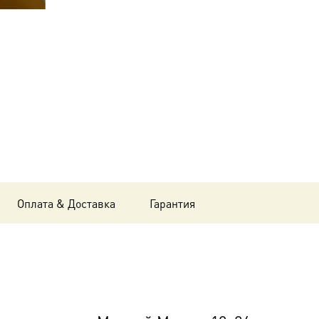
Моисей
Мурин,
18х24
см, в
окладе
B-
4869
Оплата & Доставка
Гарантия