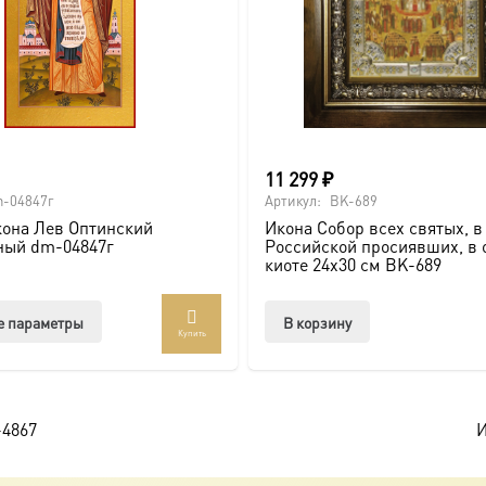
11 299
₽
-04847г
Артикул:
BK-689
она Лев Оптинский
Икона Собор всех святых, в
ный dm-04847г
Российской просиявших, в 
киоте 24х30 см BK-689
Этот
е параметры
В корзину
Купить
товар
имеет
несколько
вариаций.
-4867
И
Опции
можно