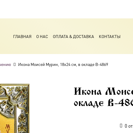
ГЛАВНАЯ
О НАС
ОПЛАТА & ДОСТАВКА
КОНТАКТЫ
чению
Икона Моисей Мурин, 18х24 см, в окладе B-4869
Икона Моисе
окладе B-48
0
от