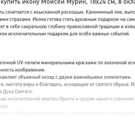
упить икону Моисей Мурин, 18х24 см, в окл
сть сочетается с изысканной роскошью. Каноничный лик, вы
и стразами. Икона готова стать духовным подарком на сам
ает в себе сакральную глубину православной традиции и изя
или исключительным подарком для особо важных событий.
аточной UV-печати минеральными красками по золоченой осн
ечность изображения.
брамляет объемный оклад с двумя важнейшими элементами.
, чистоту веры и благодать, исходящую от святого образа. 
я Духа Святого.
ак искупительной жертвы Христа и орудие нашего спасения.
жды.
ием серебрения и золочения, что подчеркивает объем узора 