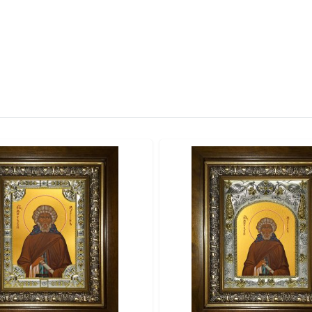
 свидетельствует о высоком классе изделия.
итая петелька.
качество и освящение иконы.
отовой к вручению.
альными красками по золочению.
ты и стразы).