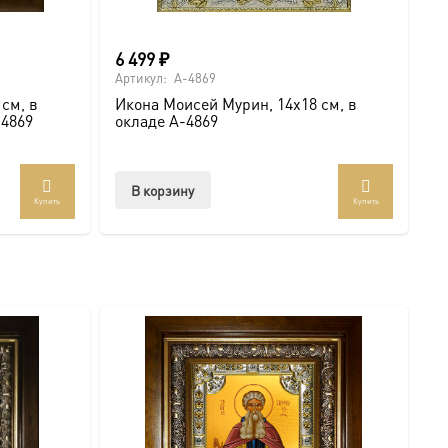
6 499
₽
Артикул:
A-4869
см, в
Икона Моисей Мурин, 14х18 см, в
-4869
окладе A-4869
В корзину
Купить
Купить