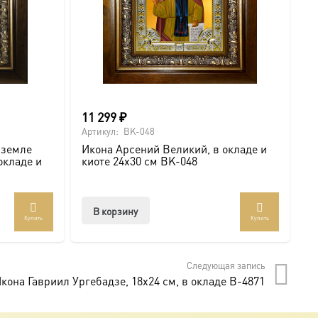
11 299
₽
6
Артикул:
BK-048
Ар
 земле
Икона Арсений Великий, в окладе и
И
окладе и
киоте 24х30 см BK-048
с
В корзину
Купить
Купить
Следующая запись
кона Гавриил Ургебадзе, 18х24 см, в окладе B-4871