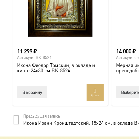
11 299
₽
14 000
₽
Артикул:
BK-8524
Артикул:
dm
Икона Феодор Томский, в окладе и
Мерная ик
киоте 24х30 см BK-8524
преподоб
В корзину
Выберит
Купить
Предыдущая запись
Икона Иоанн Кронштадтский, 18х24 см, в окладе B