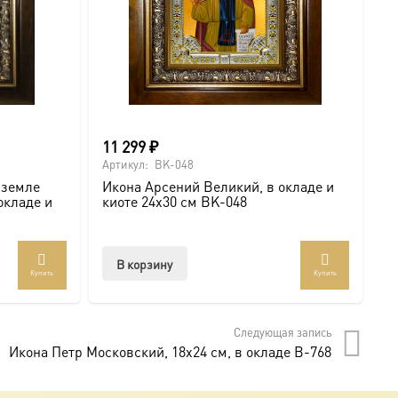
11 299
₽
6
Артикул:
BK-048
Ар
 земле
Икона Арсений Великий, в окладе и
И
окладе и
киоте 24х30 см BK-048
с
В корзину
Купить
Купить
Следующая запись
Икона Петр Московский, 18х24 см, в окладе B-768