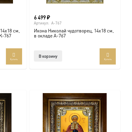
6 499
₽
Артикул:
A-767
14х18 см,
Икона Николай чудотворец, 14х18 см,
AK-767
в окладе A-767
В корзину
Купить
Купить