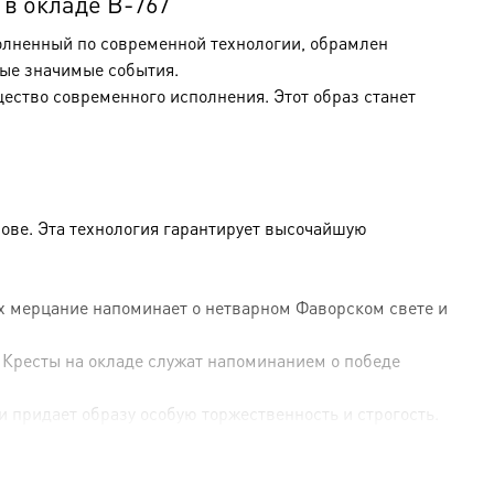
 в окладе B-767
полненный по современной технологии, обрамлен
ые значимые события.
щество современного исполнения. Этот образ станет
ове. Эта технология гарантирует высочайшую
Их мерцание напоминает о нетварном Фаворском свете и
 Кресты на окладе служат напоминанием о победе
и придает образу особую торжественность и строгость.