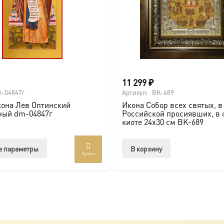
11 299
₽
-04847г
Артикул:
BK-689
она Лев Оптинский
Икона Собор всех святых, в
ный dm-04847г
Российской просиявших, в 
киоте 24х30 см BK-689
Этот
е параметры
В корзину
Купить
товар
имеет
несколько
вариаций.
6
Опции
можно