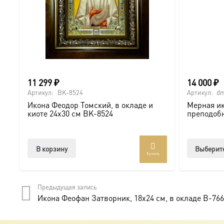
11 299
₽
14 000
₽
Артикул:
BK-8524
Артикул:
dm
Икона Феодор Томский, в окладе и
Мерная ик
киоте 24х30 см BK-8524
преподоб
В корзину
Выберит
Купить
Предыдущая запись
Икона Феофан Затворник, 18х24 см, в окладе B-76