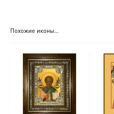
○ Оборотная сторона покрыта натуральным шпоном, что
○ Для настенного размещения предусмотрена удобная л
○ На обороте закреплен сертификат, подтверждающий 
○ Икона поставляется в изящной подарочной коробке, г
Похожие иконы…
Детали изготовления:
● Размер: 18×24 см.
● Основа: МДФ.
● Техника нанесения лика: Цифровая UV-печать минер
● Оклад: Объемный штампованный оклад с узором (крес
● Покрытие оклада: Серебрение и золочение.
● Оборот: Натуральный шпон, сертификат, петелька.
● Комплектация: Подарочная коробка.
● Освящение: Производство освящено.
Идеальный подарок: