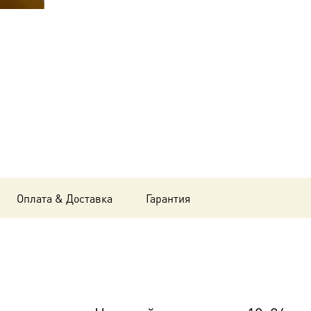
Николай
чудотворец,
18х24
см, в
окладе
B-
767
Оплата & Доставка
Гарантия