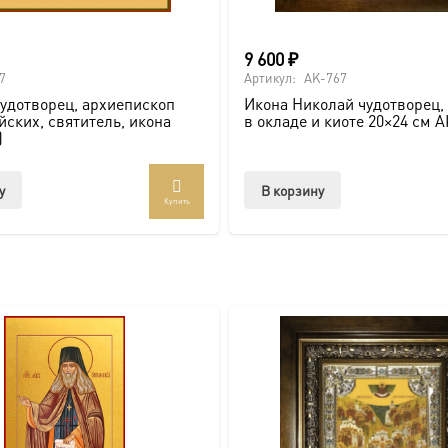
9 600
₽
о покровителя.
7
Артикул:
AK-767
удотворец, архиепископ
Икона Николай чудотворец, 
ских, святитель, икона
в окладе и киоте 20×24 см 
)
сии.
у
В корзину
ть больше уникальных работ:
https://vk.com/ikonaspas
Купить
ным светом и напоминает о вечных ценностях.