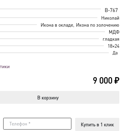
B-767
Николай
Икона в окладе
Икона по золочению
МДФ
гладкая
18×24
Да
стики
9 000
₽
В корзину
Купить в 1 клик