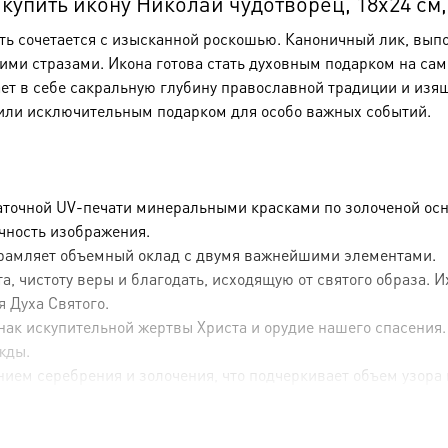
упить икону Николай чудотворец, 18х24 см,
сть сочетается с изысканной роскошью. Каноничный лик, вы
и стразами. Икона готова стать духовным подарком на сам
ает в себе сакральную глубину православной традиции и изя
или исключительным подарком для особо важных событий.
аточной UV-печати минеральными красками по золоченой осн
ечность изображения.
брамляет объемный оклад с двумя важнейшими элементами.
, чистоту веры и благодать, исходящую от святого образа. 
я Духа Святого.
ак искупительной жертвы Христа и орудие нашего спасения.
жды.
ием серебрения и золочения, что подчеркивает объем узора 