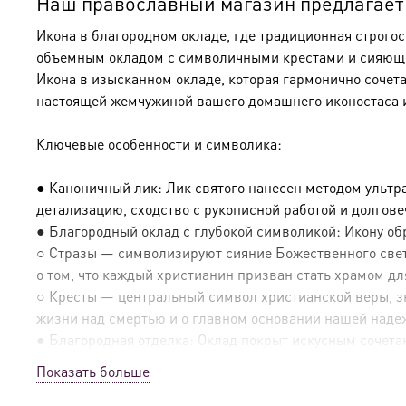
Наш православный магазин предлагает к
Икона в благородном окладе, где традиционная строго
объемным окладом с символичными крестами и сияющим
Икона в изысканном окладе, которая гармонично сочет
настоящей жемчужиной вашего домашнего иконостаса 
Ключевые особенности и символика:
● Каноничный лик: Лик святого нанесен методом ультр
детализацию, сходство с рукописной работой и долгов
● Благородный оклад с глубокой символикой: Икону о
○ Стразы — символизируют сияние Божественного света
о том, что каждый христианин призван стать храмом дл
○ Кресты — центральный символ христианской веры, зн
жизни над смертью и о главном основании нашей наде
● Благородная отделка: Оклад покрыт искусным сочетан
Показать больше
● Эксклюзивные детали: