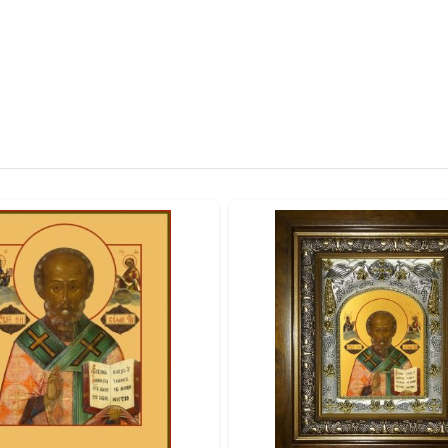
 свидетельствует о высоком классе изделия.
итая петелька.
качество и освящение иконы.
отовой к вручению.
альными красками по золочению.
ты и стразы).