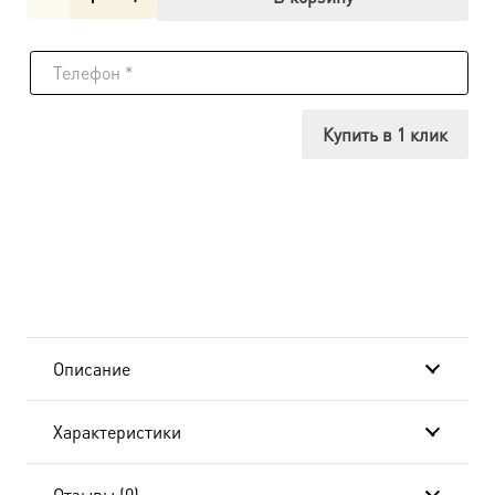
товара
Икона
Николай
Купить в 1 клик
(Могилевский)
Алма-
Атинский,
18х24
см, в
Описание
окладе
Характеристики
B-
4723
Отзывы (0)