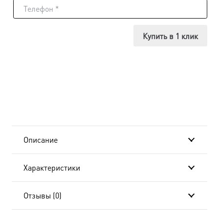
Икона
Серафим
Купить в 1 клик
Вырицкий,
14х18
см, в
окладе
и
Описание
киоте
Характеристики
20x24
см-
Отзывы (0)
AK-