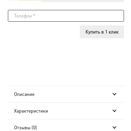
товара
Икона
Сергий
Купить в 1 клик
Радонежский,
14х18
см, в
окладе
A-
Описание
6882
Характеристики
Отзывы (0)