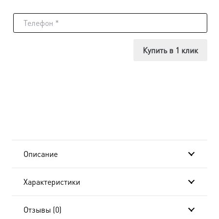
товара
Икона
Сергий
Купить в 1 клик
Радонежский,
18х24
см, в
окладе
B-
Описание
867
Характеристики
Отзывы (0)