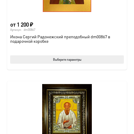
от
1 200
₽
Артикул:
dm00867
Икона Сергий Радонежский преподобный dm00867 в
подарочной коробке
Этот
Выберите параметры
товар
имеет
нескол
вариац
Опции
можно
выбрат
на
страни
товара.