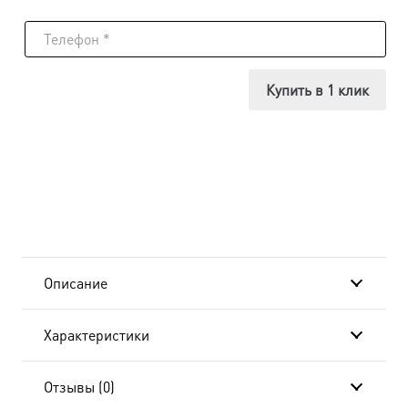
товара
Икона
Спиридон
Купить в 1 клик
и
Никодим,
просфорники
Печерские,
14х18
Описание
см, в
Характеристики
окладе
и
Отзывы (0)