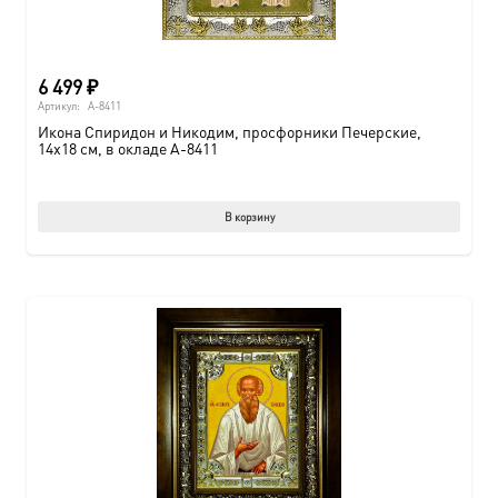
6 499
₽
Артикул:
A-8411
Икона Спиридон и Никодим, просфорники Печерские,
14х18 см, в окладе A-8411
В корзину