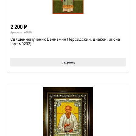
2 200
₽
Артикул:
м0202
Священномученик Вениамин Персидский, диакон, икона
(арт.м0202)
В корзину