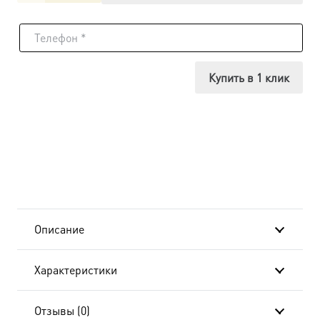
товара
Икона
Вениамин
Купить в 1 клик
Персидский,
14х18
см, в
окладе-
A-
Описание
8202
Характеристики
Отзывы (0)