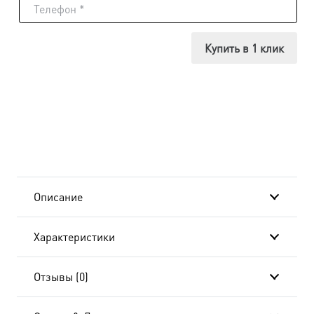
Икона
Александр
Купить в 1 клик
Невский
благоверный
князь,
в
окладе
Описание
и
Характеристики
киоте
24х30
Отзывы (0)
см