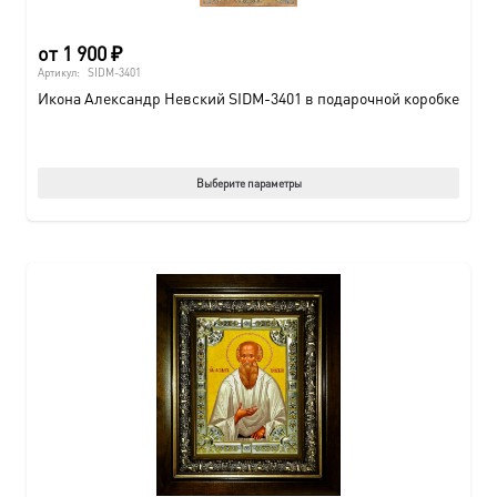
от
1 900
₽
Артикул:
SIDM-3401
Икона Александр Невский SIDM-3401 в подарочной коробке
Этот
Выберите параметры
товар
имеет
нескол
вариац
Опции
можно
выбрат
на
страни
товара.